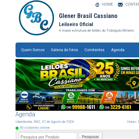
HOME
CONTA
Glener Brasil Cassiano
Leiloeiro Oficial
A maior estrutura de leilões do Triângulo Mineiro
Quem Somos
Galeria de fotos
Comitentes
Agenda
Agenda
Uberlândia
/MG
,
07
de
Agosto
de
2026
Horas:
40
visitantes online
Pesquisar