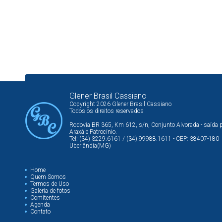
Glener Brasil Cassiano
Copyright 2026 Glener Brasil Cassiano
Todos os direitos reservados
Rodovia BR 365, Km 612, s/n, Conjunto Alvorada - saída 
Araxá e Patrocínio.
Tel: (34) 3229.6161 / (34) 99988.1611 - CEP: 38407-180
Uberlândia(MG)
Home
Quem Somos
Termos de Uso
Galeria de fotos
Comitentes
Agenda
Contato