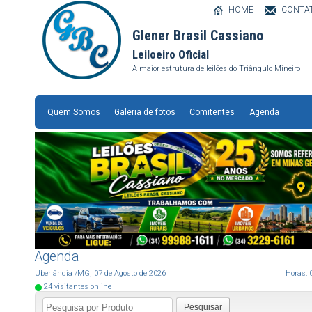
HOME
CONTA
Glener Brasil Cassiano
Leiloeiro Oficial
A maior estrutura de leilões do Triângulo Mineiro
Quem Somos
Galeria de fotos
Comitentes
Agenda
Agenda
Uberlândia
/MG
,
07
de
Agosto
de
2026
Horas:
24
visitantes online
Pesquisar