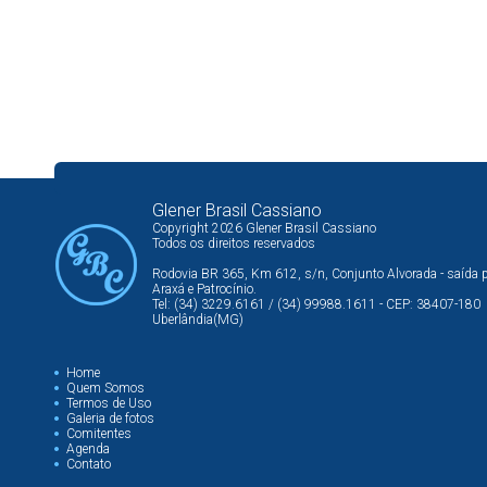
Glener Brasil Cassiano
Copyright 2026 Glener Brasil Cassiano
Todos os direitos reservados
Rodovia BR 365, Km 612, s/n, Conjunto Alvorada - saída 
Araxá e Patrocínio.
Tel: (34) 3229.6161 / (34) 99988.1611 - CEP: 38407-180
Uberlândia(MG)
Home
Quem Somos
Termos de Uso
Galeria de fotos
Comitentes
Agenda
Contato