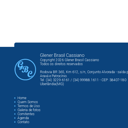
Glener Brasil Cassiano
Copyright 2026 Glener Brasil Cassiano
Todos os direitos reservados
Rodovia BR 365, Km 612, s/n, Conjunto Alvorada - saída 
Araxá e Patrocínio.
Tel: (34) 3229.6161 / (34) 99988.1611 - CEP: 38407-180
Uberlândia(MG)
Home
Quem Somos
Termos de Uso
Galeria de fotos
Comitentes
Agenda
Contato