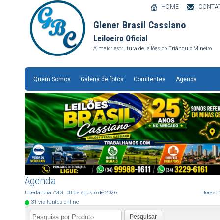
HOME
CONTA
Glener Brasil Cassiano
Leiloeiro Oficial
A maior estrutura de leilões do Triângulo Mineiro
Quem Somos
Galeria de fotos
Comitentes
Agenda
Agenda
Uberlândia
/MG
,
08
de
Agosto
de
2026
Horas:
31
visitantes online
Pesquisar