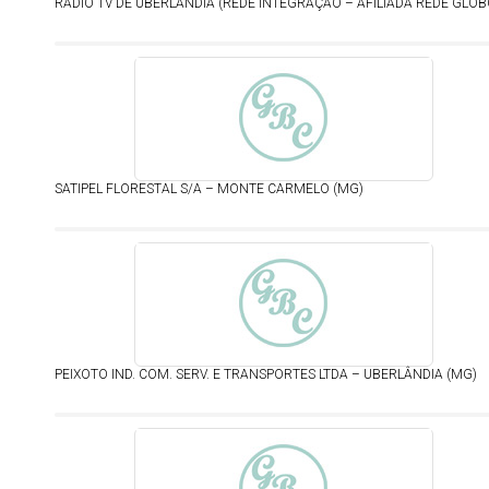
RÁDIO TV DE UBERLÂNDIA (REDE INTEGRAÇÃO – AFILIADA REDE GLOB
SATIPEL FLORESTAL S/A – MONTE CARMELO (MG)
PEIXOTO IND. COM. SERV. E TRANSPORTES LTDA – UBERLÂNDIA (MG)