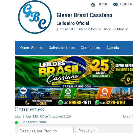
HOME
CONTA
Glener Brasil Cassiano
Leiloeiro Oficial
A maior estrutura de leilões do Triângulo Mineiro
Quem Somos
Galeria de fotos
Comitentes
Agenda
Comitentes
Uberlândia
/MG
,
07
de
Agosto
de
2026
Horas:
23
visitantes online
Pesquisar