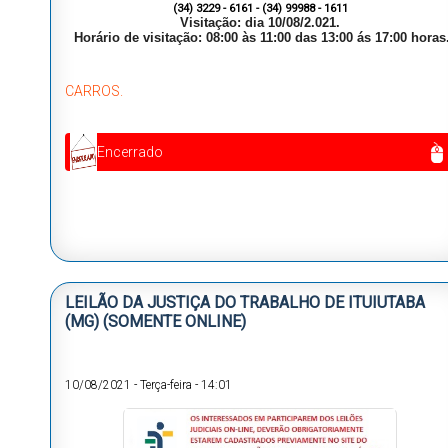
(34) 3229 - 6161 - (34) 99988 - 1611
Visitação: dia 10/08/2.021.
Horário de visitação: 08:00 às 11
:00 das 13:00 ás 17:00 horas
CARROS.
Encerrado
LEILÃO DA JUSTIÇA DO TRABALHO DE ITUIUTABA
(MG) (SOMENTE ONLINE)
10/08/2021
-
Terça-feira
-
14:01