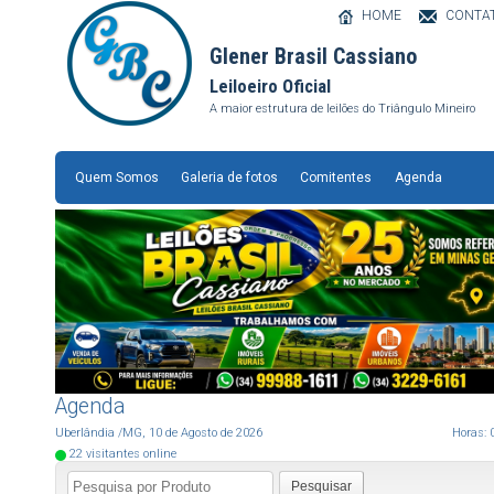
HOME
CONTA
Glener Brasil Cassiano
Leiloeiro Oficial
A maior estrutura de leilões do Triângulo Mineiro
Quem Somos
Galeria de fotos
Comitentes
Agenda
Agenda
Uberlândia
/MG
,
10
de
Agosto
de
2026
Horas:
22
visitantes online
Pesquisar