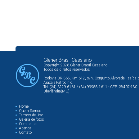
Glener Brasil Cassiano
Copyright 2026 Glener Brasil Cassiano
Todos os direitos reservados
Rodovia BR 365, Km 612, s/n, Conjunto Alvorada - saída 
Araxá e Patrocínio.
Tel: (34) 3229.6161 / (34) 99988.1611 - CEP: 38407-180
Uberlândia(MG)
Home
Quem Somos
Termos de Uso
Galeria de fotos
Comitentes
Agenda
Contato