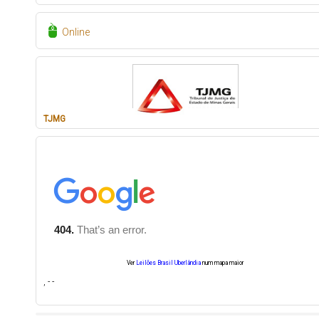
Online
TJMG
Ver
Leilões Brasil Uberlândia
num mapa maior
, - -