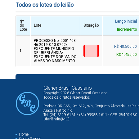
Todos os lotes do leilão
Nº
Lanço Inicial
do
Lote
Situação
Lote
Incremento
PROCESSO No: 5001403-
46.2019.8.13.0702/
R$ 48.500,00
EXEQUENTE:MUNICÍPIO
1
DE UBERLÂNDIA/
R$ 1.455,00
EXEQUENTE:DORIVALDO
ALVES DO NASCIMENTO.
Glener Brasil Cassiano
Copyright 2026 Glener Brasil Cassiano
Todos os direitos reservados
Rodovia BR 365, Km 612, s/n, Conjunto Alvorada - saída 
Araxá e Patrocínio.
Tel: (34) 3229.6161 / (34) 99988.1611 - CEP: 38407-180
Uberlândia(MG)
Home
Quem Somos