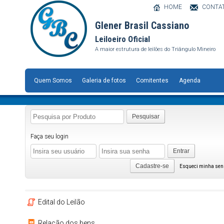
HOME
CONTA
Glener Brasil Cassiano
Leiloeiro Oficial
A maior estrutura de leilões do Triângulo Mineiro
Quem Somos
Galeria de fotos
Comitentes
Agenda
Pesquisar
Faça seu login
Entrar
Cadastre-se
Esqueci minha se
Edital do Leilão
Relação dos bens