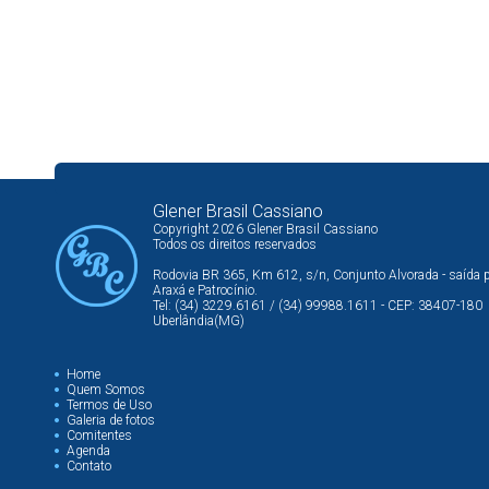
Glener Brasil Cassiano
Copyright 2026 Glener Brasil Cassiano
Todos os direitos reservados
Rodovia BR 365, Km 612, s/n, Conjunto Alvorada - saída 
Araxá e Patrocínio.
Tel: (34) 3229.6161 / (34) 99988.1611 - CEP: 38407-180
Uberlândia(MG)
Home
Quem Somos
Termos de Uso
Galeria de fotos
Comitentes
Agenda
Contato