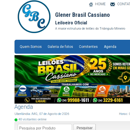
HOME
CONTA
Glener Brasil Cassiano
Leiloeiro Oficial
A maior estrutura de leilões do Triângulo Mineiro
Quem Somos
Galeria de fotos
Comitentes
Agenda
Agenda
Uberlândia
/MG
,
07
de
Agosto
de
2026
Horas:
40
visitantes online
Pesquisar