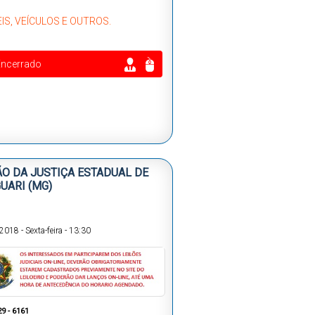
IS, VEÍCULOS E OUTROS.
Encerrado
ÃO DA JUSTIÇA ESTADUAL DE
UARI (MG)
/2018
-
Sexta-feira
-
13:30
29 - 6161