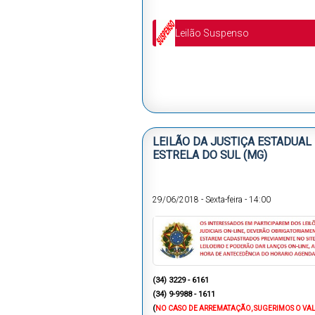
Leilão Suspenso
LEILÃO DA JUSTIÇA ESTADUAL
ESTRELA DO SUL (MG)
29/06/2018
-
Sexta-feira
-
14:00
(34) 3229 - 6161
(34) 9-9988 - 1611
(
NO CASO DE ARREMATAÇÃO, SUGERIMOS O VA