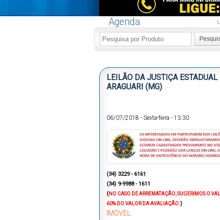
Agenda
U
Pesqui
LEILÃO DA JUSTIÇA ESTADUAL
ARAGUARI (MG)
06/07/2018
-
Sexta-feira
-
13:30
(34) 3229 - 6161
(34) 9-9988 - 1611
(
NO CASO DE ARREMATAÇÃO, SUGERIMOS O VA
)
60% DO VALOR DA AVALIAÇÃO.
IMÓVEL