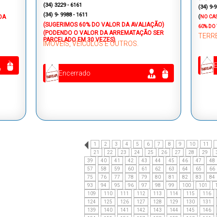
(34) 3229 - 6161
(34) 9-
(34) 9- 9988 - 1611
DA
(
NO CA
(SUGERIMOS 60% DO VALOR DA AVALIAÇÃO)
60% DO
(PODENDO O VALOR DA ARREMATAÇÃO SER
TERR
PARCELADO EM 30 VEZES)
IMÓVEIS, VEÍCULOS E OUTROS.
Encerrado
1
2
3
4
5
6
7
8
9
10
11
21
22
23
24
25
26
27
28
29
39
40
41
42
43
44
45
46
47
48
57
58
59
60
61
62
63
64
65
66
75
76
77
78
79
80
81
82
83
84
93
94
95
96
97
98
99
100
101
109
110
111
112
113
114
115
116
124
125
126
127
128
129
130
131
139
140
141
142
143
144
145
146