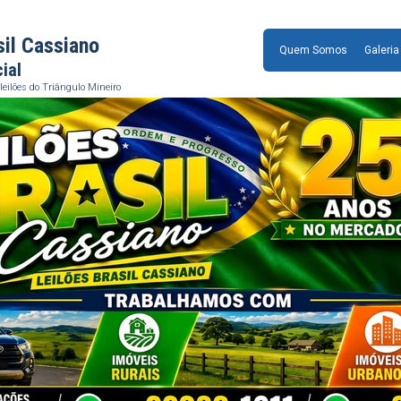
sil Cassiano
Quem Somos
Galeria
cial
leilões do Triângulo Mineiro