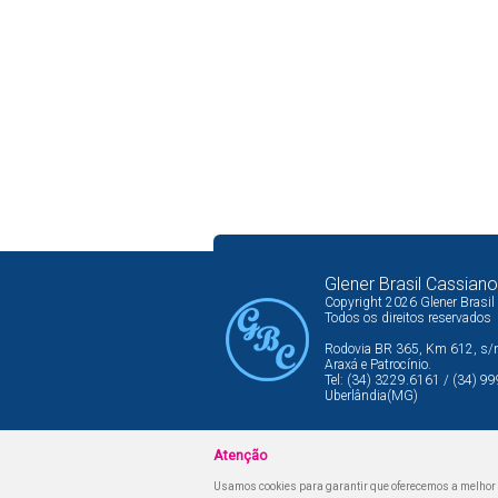
Glener Brasil Cassiano
Copyright 2026 Glener Brasil
Todos os direitos reservados
Rodovia BR 365, Km 612, s/n,
Araxá e Patrocínio.
Tel: (34) 3229.6161 / (34) 
Uberlândia(MG)
Atenção
Usamos cookies para garantir que oferecemos a melhor ex