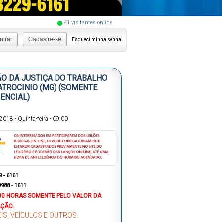
41
visitantes online
ntrar
Cadastre-se
Esqueci minha senha
ÃO DA JUSTIÇA DO TRABALHO
ATROCINIO (MG) (SOMENTE
ENCIAL)
/2018
-
Quinta-feira
-
09:00
9 - 6161
9988 - 1611
00 HORAS
SOMENTE PELO VALOR DA
AÇÃO.
IS, VEÍCULOS E OUTROS.