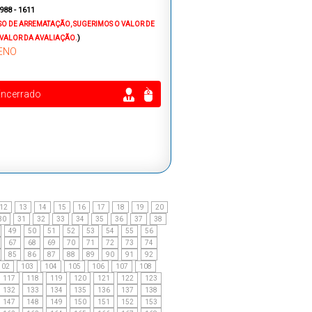
9988 - 1611
SO DE ARREMATAÇÃO, SUGERIMOS O VALOR DE
)
 VALOR DA AVALIAÇÃO.
ENO
Encerrado
12
13
14
15
16
17
18
19
20
30
31
32
33
34
35
36
37
38
49
50
51
52
53
54
55
56
67
68
69
70
71
72
73
74
85
86
87
88
89
90
91
92
102
103
104
105
106
107
108
117
118
119
120
121
122
123
132
133
134
135
136
137
138
147
148
149
150
151
152
153