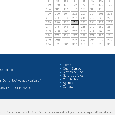
154
155
156
157
158
159
160
161
169
170
171
172
173
174
175
176
184
185
186
187
188
189
190
191
199
200
201
202
203
204
205
206
214
215
216
217
218
219
220
221
229
230
231
232
233
234
235
236
244
245
246
247
248
249
250
251
259
260
261
262
263
264
265
266
274
275
276
277
278
279
280
281
289
290
291
292
293
294
295
296
304
305
306
307
308
309
310
311
Home
Quem Somos
 Cassiano
Termos de Uso
Galeria de fotos
Comitentes
 Conjunto Alvorada - saída p/
Agenda
Contato
99988.1611 - CEP: 38407-180
periência em nosso site. Se você continuar a usar este site, assumiremos que está satisfeito com