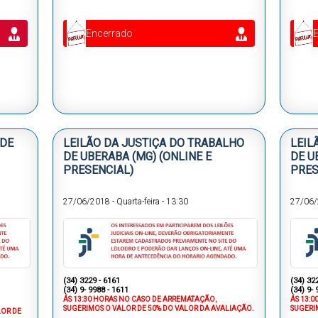
Encerrado
 DE
LEILÃO DA JUSTIÇA DO TRABALHO
LEIL
DE UBERABA (MG) (ONLINE E
DE U
PRESENCIAL)
PRES
27/06/2018
-
Quarta-feira
-
13:30
27/06
(34) 3229 - 6161
(34) 32
(34) 9- 9988 - 1611
(34) 9- 
ÁS 13:30 HORAS NO CASO DE ARREMATAÇÃO,
ÁS 13:
SUGERIMOS O VALOR DE 50% DO VALOR DA AVALIAÇÃO.
SUGERI
LOR DE