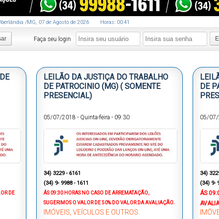
berlândia
/MG
,
07
de
Agosto
de
2026
Horas:
00
:
41
sar
E
Faça seu login
 DE
LEILÃO DA JUSTIÇA DO TRABALHO
LEIL
DE PATROCINIO (MG) ( SOMENTE
DE P
PRESENCIAL)
PRES
05/07/2018
-
Quinta-feira
-
09:30
05/07
34) 3229 - 6161
34) 322
(34) 9- 9988 - 1611
(34) 9- 
ÁS
09:
LOR DE
ÁS 09:30 HORAS
NO CASO DE ARREMATAÇÃO,
SUGERIMOS O VALOR DE 50% DO VALOR DA AVALIAÇÃO.
AVALI
IMÓVEIS, VEÍCULOS E OUTROS.
IMÓVE