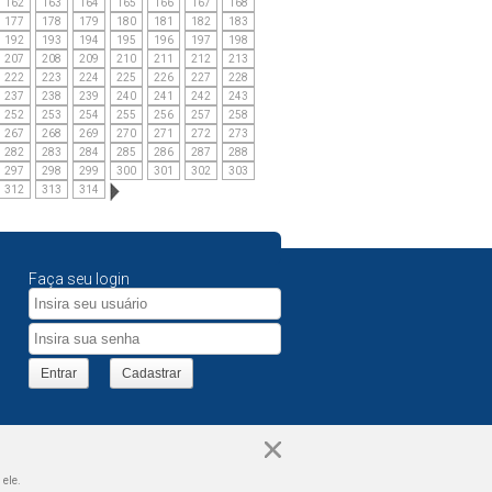
162
163
164
165
166
167
168
177
178
179
180
181
182
183
192
193
194
195
196
197
198
207
208
209
210
211
212
213
222
223
224
225
226
227
228
237
238
239
240
241
242
243
252
253
254
255
256
257
258
267
268
269
270
271
272
273
282
283
284
285
286
287
288
297
298
299
300
301
302
303
312
313
314
Faça seu login
Entrar
Cadastrar
 ele.