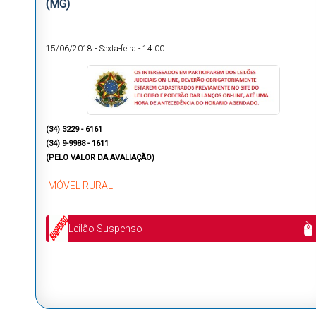
(MG)
15/06/2018
-
Sexta-feira
-
14:00
(34) 3229 - 6161
(34) 9-9988 - 1611
(PELO VALOR DA AVALIAÇÃO)
IMÓVEL RURAL
Leilão Suspenso