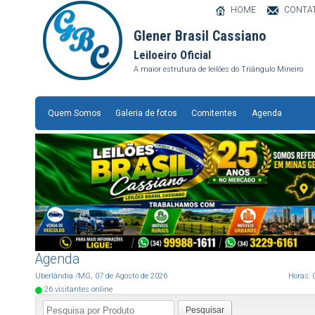
HOME
CONTA
Glener Brasil Cassiano
Leiloeiro Oficial
A maior estrutura de leilões do Triângulo Mineiro
Quem Somos
Galeria de fotos
Comitentes
Agenda
Agenda
Uberlândia
/MG
,
07
de
Agosto
de
2026
Horas:
26
visitantes online
Pesquisar