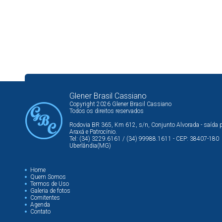
Glener Brasil Cassiano
Copyright 2026 Glener Brasil Cassiano
Todos os direitos reservados
Rodovia BR 365, Km 612, s/n, Conjunto Alvorada - saída 
Araxá e Patrocínio.
Tel: (34) 3229.6161 / (34) 99988.1611 - CEP: 38407-180
Uberlândia(MG)
Home
Quem Somos
Termos de Uso
Galeria de fotos
Comitentes
Agenda
Contato