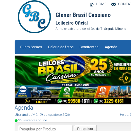
HOME
CONTA
Glener Brasil Cassiano
Leiloeiro Oficial
A maior estrutura de leilões do Triângulo Mineiro
Quem Somos
Galeria de fotos
Comitentes
Agenda
Agenda
Uberlândia
/MG
,
09
de
Agosto
de
2026
Horas:
25
visitantes online
Pesquisar