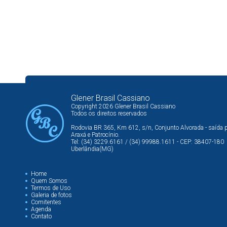
Glener Brasil Cassiano
Copyright 2026 Glener Brasil Cassiano
Todos os direitos reservados
Rodovia BR 365, Km 612, s/n, Conjunto Alvorada - saída 
Araxá e Patrocínio.
Tel: (34) 3229.6161 / (34) 99988.1611 - CEP: 38407-180
Uberlândia(MG)
Home
Quem Somos
Termos de Uso
Galeria de fotos
Comitentes
Agenda
Contato