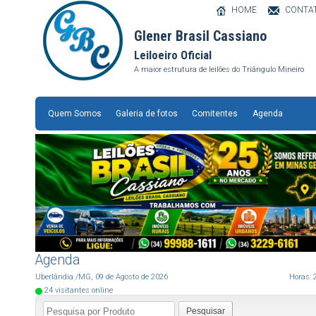
HOME
CONTA
Glener Brasil Cassiano
Leiloeiro Oficial
A maior estrutura de leilões do Triângulo Mineiro
Quem Somos
Galeria de fotos
Comitentes
Agenda
Agenda
Uberlândia
/MG
,
09
de
Agosto
de
2026
Horas:
24
visitantes online
Pesquisar