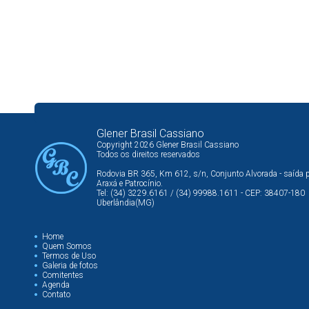
Glener Brasil Cassiano
Copyright 2026 Glener Brasil Cassiano
Todos os direitos reservados
Rodovia BR 365, Km 612, s/n, Conjunto Alvorada - saída 
Araxá e Patrocínio.
Tel: (34) 3229.6161 / (34) 99988.1611 - CEP: 38407-180
Uberlândia(MG)
Home
Quem Somos
Termos de Uso
Galeria de fotos
Comitentes
Agenda
Contato