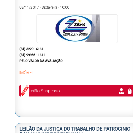
03/11/2017
-
Sexta-feira
-
10:00
(34) 3229 - 6161
(34) 99988 - 1611
PELO VALOR DA AVALIAÇÃO
IMÓVEL
Leilão Suspenso
LEILÃO DA JUSTIÇA DO TRABALHO DE PATROCINIO