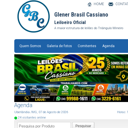
HOME
CONTA
Glener Brasil Cassiano
Leiloeiro Oficial
A maior estrutura de leilões do Triângulo Mineiro
Quem Somos
Galeria de fotos
Comitentes
Agenda
Agenda
Uberlândia
/MG
,
07
de
Agosto
de
2026
Horas:
24
visitantes online
Pesquisar