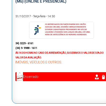
(MG) (ONLINE E PRESENCIAL)
31/10/2017
-
Terça-feira
-
14:30
34) 3229 - 6161
(34) 9- 9988 - 1611
ÁS 14:30 HORAS NO CASO DE ARREMATAÇÃO, SUGERIMOS O VALOR DE 50% DO
VALOR DA AVALIAÇÃO.
IMÓVEIS, VEÍCULOS E OUTROS.
Encerrado