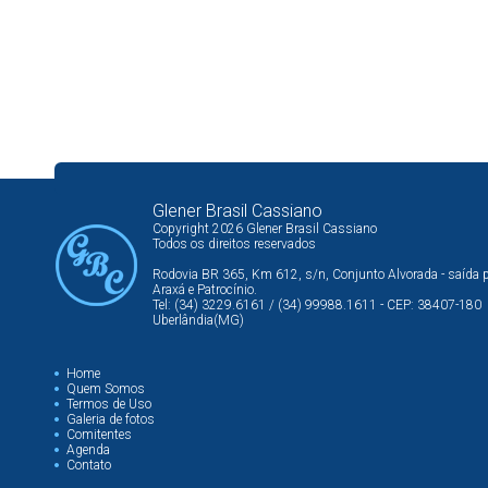
Glener Brasil Cassiano
Copyright 2026 Glener Brasil Cassiano
Todos os direitos reservados
Rodovia BR 365, Km 612, s/n, Conjunto Alvorada - saída 
Araxá e Patrocínio.
Tel: (34) 3229.6161 / (34) 99988.1611 - CEP: 38407-180
Uberlândia(MG)
Home
Quem Somos
Termos de Uso
Galeria de fotos
Comitentes
Agenda
Contato