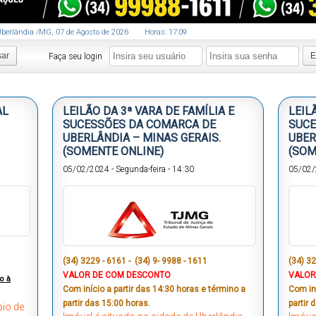
berlândia
/MG
,
07
de
Agosto
de
2026
Horas:
17
:
09
sar
E
Faça seu login
AL
LEILÃO DA 3ª VARA DE FAMÍLIA E
LEIL
SUCESSÕES DA COMARCA DE
SUCE
UBERLÂNDIA – MINAS GERAIS.
UBER
(SOMENTE ONLINE)
(SOM
05/02/2024
-
Segunda-feira
-
14:30
05/02
(34) 3229 - 6161 - (34) 9- 9988 - 1611
(34) 32
VALOR DE COM DESCONTO
VALOR
o à
Com início a partir das 14:30 horas e término a
Com iní
partir das 15:00 horas.
partir 
pio de