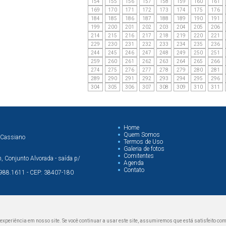
154
155
156
157
158
159
160
161
169
170
171
172
173
174
175
176
184
185
186
187
188
189
190
191
199
200
201
202
203
204
205
206
214
215
216
217
218
219
220
221
229
230
231
232
233
234
235
236
244
245
246
247
248
249
250
251
259
260
261
262
263
264
265
266
274
275
276
277
278
279
280
281
289
290
291
292
293
294
295
296
304
305
306
307
308
309
310
311
Home
Quem Somos
 Cassiano
Termos de Uso
Galeria de fotos
Comitentes
 Conjunto Alvorada - saída p/
Agenda
Contato
99988.1611 - CEP: 38407-180
periência em nosso site. Se você continuar a usar este site, assumiremos que está satisfeito com