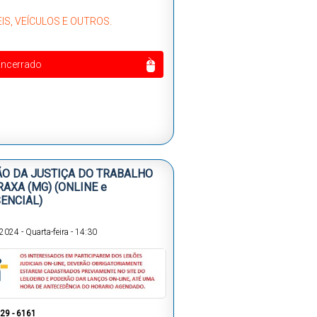
IS, VEÍCULOS E OUTROS.
Encerrado
ÃO DA JUSTIÇA DO TRABALHO
RAXA (MG) (ONLINE e
ENCIAL)
/2024
-
Quarta-feira
-
14:30
229 - 6161