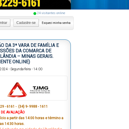
24
visitantes online
ntrar
Cadastre-se
Esqueci minha senha
ÃO DA 3ª VARA DE FAMÍLIA E
SSÕES DA COMARCA DE
LÂNDIA – MINAS GERAIS.
ENTE ONLINE)
/2024
-
Segunda-feira
-
14:00
29 - 6161 - (34) 9- 9988 - 1611
 DE AVALIAÇÃO
cio a partir das 14:00 horas e término a
das 14:30 horas.