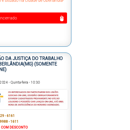
 é situado na cidade de Uberlândia-
Encerrado
ÃO DA JUSTIÇA DO TRABALHO
BERLÂNDIA(MG) (SOMENTE
NE)
/2024
-
Quinta-feira
-
10:30
229 - 6161
 9988 - 1611
 COM DESCONTO