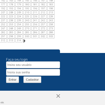
162
163
164
165
166
167
168
177
178
179
180
181
182
183
192
193
194
195
196
197
198
207
208
209
210
211
212
213
222
223
224
225
226
227
228
237
238
239
240
241
242
243
252
253
254
255
256
257
258
267
268
269
270
271
272
273
282
283
284
285
286
287
288
297
298
299
300
301
302
303
312
313
314
Faça seu login
Entrar
Cadastrar
 ele.