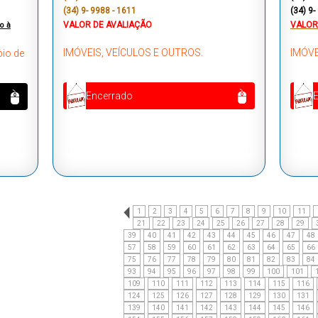
(34) 9- 9988 - 1611
(34) 9-
VALOR DE AVALIAÇÃO
VALOR
o à
IMÓVEIS, VEÍCULOS E OUTROS.
IMÓVE
pio de
Encerrado
1
2
3
4
5
6
7
8
9
10
11
21
22
23
24
25
26
27
28
29
39
40
41
42
43
44
45
46
47
48
57
58
59
60
61
62
63
64
65
66
75
76
77
78
79
80
81
82
83
84
93
94
95
96
97
98
99
100
101
109
110
111
112
113
114
115
116
124
125
126
127
128
129
130
131
139
140
141
142
143
144
145
146