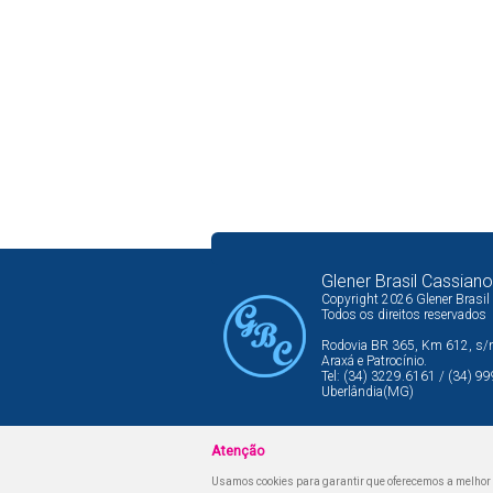
Glener Brasil Cassiano
Copyright 2026 Glener Brasil
Todos os direitos reservados
Rodovia BR 365, Km 612, s/n,
Araxá e Patrocínio.
Tel: (34) 3229.6161 / (34) 
Uberlândia(MG)
Atenção
Usamos cookies para garantir que oferecemos a melhor ex