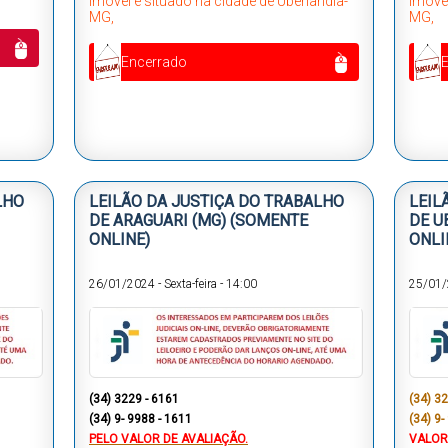
Imóvel é situado na cidade de Uberlândia-
Imóvel
MG,
MG,
Encerrado
LHO
LEILÃO DA JUSTIÇA DO TRABALHO
LEIL
DE ARAGUARI (MG) (SOMENTE
DE U
ONLINE)
ONLI
26/01/2024
-
Sexta-feira
-
14:00
25/01
(34) 3229 - 6161
(34) 3
(34) 9- 9988 - 1611
(34) 9-
PELO VALOR DE AVALIAÇÃO.
VALOR