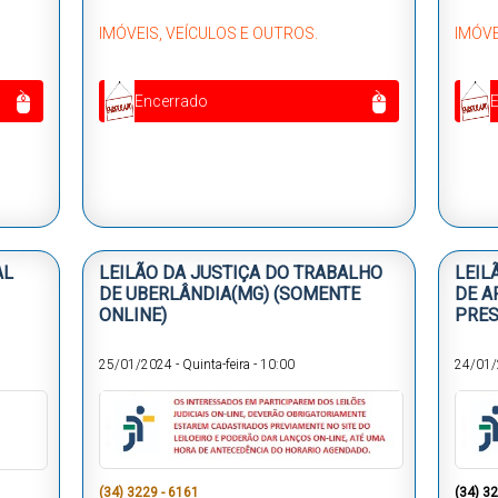
IMÓVEIS, VEÍCULOS E OUTROS.
IMÓVE
Encerrado
AL
LEILÃO DA JUSTIÇA DO TRABALHO
LEIL
DE UBERLÂNDIA(MG) (SOMENTE
DE A
ONLINE)
PRES
25/01/2024
-
Quinta-feira
-
10:00
24/01
(34) 3229 - 6161
(34) 3