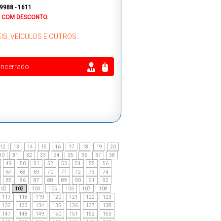
 9988 - 1611
 COM DESCONTO.
IS, VEÍCULOS E OUTROS.
Encerrado
12
13
14
15
16
17
18
19
20
30
31
32
33
34
35
36
37
38
49
50
51
52
53
54
55
56
67
68
69
70
71
72
73
74
85
86
87
88
89
90
91
92
102
103
104
105
106
107
108
117
118
119
120
121
122
123
132
133
134
135
136
137
138
147
148
149
150
151
152
153