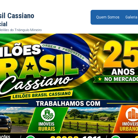
sil Cassiano
Quem Somos
Galeria
cial
leilões do Triângulo Mineiro