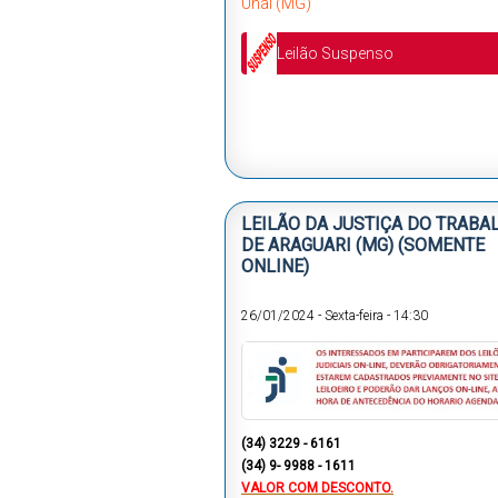
Unaí (MG)
Leilão Suspenso
LEILÃO DA JUSTIÇA DO TRABA
DE ARAGUARI (MG) (SOMENTE
ONLINE)
26/01/2024
-
Sexta-feira
-
14:30
(34) 3229 - 6161
(34) 9- 9988 - 1611
VALOR COM DESCONTO.