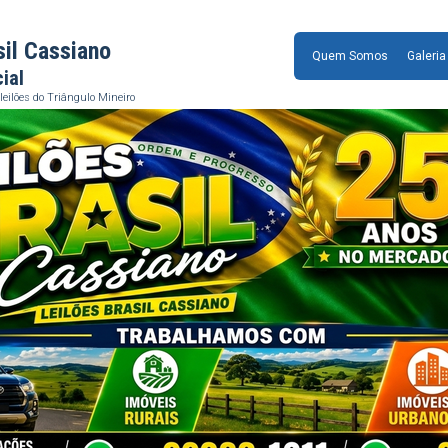
sil Cassiano
Quem Somos
Galeria
cial
leilões do Triângulo Mineiro