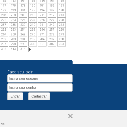
162
163
164
165
166
167
168
177
178
179
180
181
182
183
192
193
194
195
196
197
198
207
208
209
210
211
212
213
222
223
224
225
226
227
228
237
238
239
240
241
242
243
252
253
254
255
256
257
258
267
268
269
270
271
272
273
282
283
284
285
286
287
288
297
298
299
300
301
302
303
312
313
314
Faça seu login
Entrar
Cadastrar
 ele.