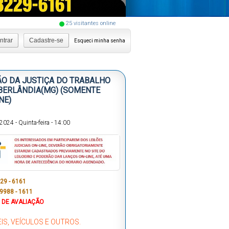
25
visitantes online
ntrar
Cadastre-se
Esqueci minha senha
ÃO DA JUSTIÇA DO TRABALHO
BERLÂNDIA(MG) (SOMENTE
NE)
/2024
-
Quinta-feira
-
14:00
229 - 6161
 9988 - 1611
 DE AVALIAÇÃO
IS, VEÍCULOS E OUTROS.