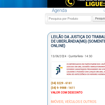
Agenda
U
Pesqui
LEILÃO DA JUSTIÇA DO TRABA
DE UBERLÂNDIA(MG) (SOMENT
ONLINE)
13/06/2024
-
Quinta-feira
-
14:30
(34) 3229 - 6161
(34) 9- 9988 - 1611
VALOR COM DESCONTO
IMÓVEIS, VEÍCULOS E OUTROS.