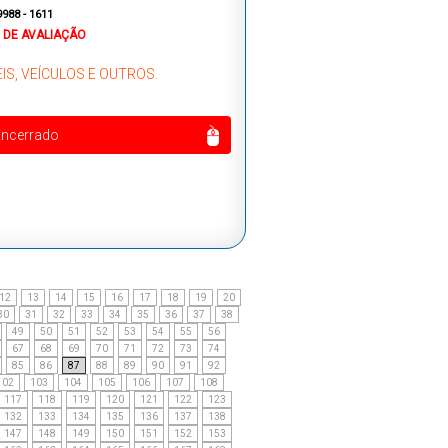
9988 - 1611
 DE AVALIAÇÃO
IS, VEÍCULOS E OUTROS.
Encerrado
12
13
14
15
16
17
18
19
20
30
31
32
33
34
35
36
37
38
49
50
51
52
53
54
55
56
67
68
69
70
71
72
73
74
85
86
87
88
89
90
91
92
102
103
104
105
106
107
108
117
118
119
120
121
122
123
132
133
134
135
136
137
138
147
148
149
150
151
152
153