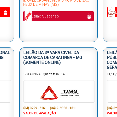
IMÓVEL URBANO NO MUNICÍPIO DE SÃO
FELIX DE MINAS (MG)
Leilão Suspenso
IONAL
LEILÃO DA 3ª VARA CIVEL DA
LEIL
MG
COMARCA DE CARATINGA - MG
PÚBL
(SOMENTE ONLINE)
COMA
GERA
12/06/2024
-
Quarta-feira
-
14:00
11/06
(34) 3229 - 6161 - (34) 9- 9988 - 1611
(34) 32
VALOR DE AVALIAÇÃO
VALOR