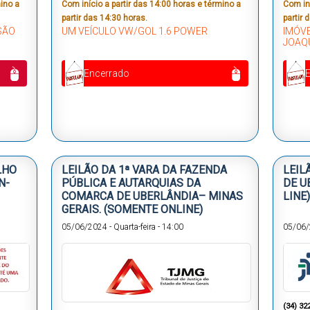
mino a
Com início a partir das 14:00 horas e término a
Com iní
partir das 14:30 horas.
partir 
SÃO
UM VEÍCULO VW/GOL 1.6 POWER
IMÓVE
JOAQU
Encerrado
LHO
LEILÃO DA 1ª VARA DA FAZENDA
LEIL
N-
PÚBLICA E AUTARQUIAS DA
DE U
COMARCA DE UBERLÂNDIA– MINAS
LINE)
GERAIS. (SOMENTE ONLINE)
05/06/2024
-
Quarta-feira
-
14:00
05/06
(
34) 32