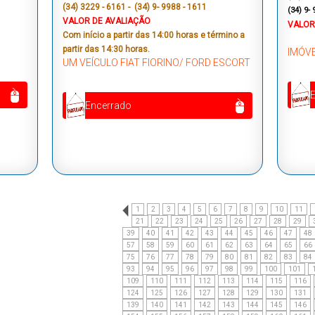
(34) 3229 - 6161 - (34) 9- 9988 - 1611
(34) 9- 
VALOR DE AVALIAÇÃO
VALOR
Com início a partir das 14:00 horas e término a
partir das 14:30 horas.
IMÓVE
UM VEÍCULO FIAT FIORINO/ FORD ESCORT
Encerrado
1
2
3
4
5
6
7
8
9
10
11
21
22
23
24
25
26
27
28
29
39
40
41
42
43
44
45
46
47
48
57
58
59
60
61
62
63
64
65
66
75
76
77
78
79
80
81
82
83
84
93
94
95
96
97
98
99
100
101
109
110
111
112
113
114
115
116
124
125
126
127
128
129
130
131
139
140
141
142
143
144
145
146