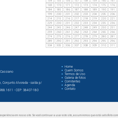
154
155
156
157
158
159
160
161
169
170
171
172
173
174
175
176
184
185
186
187
188
189
190
191
199
200
201
202
203
204
205
206
214
215
216
217
218
219
220
221
229
230
231
232
233
234
235
236
244
245
246
247
248
249
250
251
259
260
261
262
263
264
265
266
274
275
276
277
278
279
280
281
289
290
291
292
293
294
295
296
304
305
306
307
308
309
310
311
Home
Quem Somos
 Cassiano
Termos de Uso
Galeria de fotos
Comitentes
 Conjunto Alvorada - saída p/
Agenda
Contato
99988.1611 - CEP: 38407-180
periência em nosso site. Se você continuar a usar este site, assumiremos que está satisfeito com