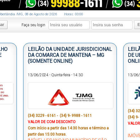
berlândia
/MG
,
08
de
Agosto
de
2026
Horas:
03
:
00
sar
E
Faça seu login
LHO
LEILÃO DA UNIDADE JURISDICIONAL
LEIL
E
DA COMARCA DE MANTENA – MG
DE U
(SOMENTE ONLINE)
ONLI
13/06/2024
-
Quinta-feira
-
14:30
13/06
(34) 3
(34) 3229 - 6161 - (34) 9- 9988 - 1611
(34) 9-
VALOR DE COM DESCONTO
VALOR
Com início a partir das 14:30 horas e término a
partir das 15:00 horas.
IMÓVE