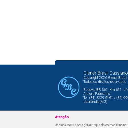
Glener Brasil Cassiano
Copyright 2026 Glener Brasil
Todos os direitos reservados
Rodovia BR 365, Km 612, s/n,
Araxá e Patrocínio.
Tel: (34) 3229.6161 / (34) 
Uberlândia(MG)
Atenção
Usamos cookies para garantir que oferecemos a melhor ex