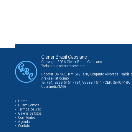
Glener Brasil Cassiano
Copyright 2026 Glener Brasil Cassiano
Todos os direitos reservados
Rodovia BR 365, Km 612, s/n, Conjunto Alvorada - saída 
Araxá e Patrocínio.
Tel: (34) 3229.6161 / (34) 99988.1611 - CEP: 38407-180
Uberlândia(MG)
Home
Quem Somos
Termos de Uso
Galeria de fotos
Comitentes
Agenda
Contato