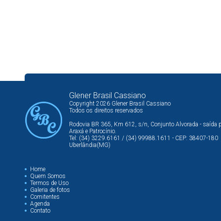
Glener Brasil Cassiano
Copyright 2026 Glener Brasil Cassiano
Todos os direitos reservados
Rodovia BR 365, Km 612, s/n, Conjunto Alvorada - saída 
Araxá e Patrocínio.
Tel: (34) 3229.6161 / (34) 99988.1611 - CEP: 38407-180
Uberlândia(MG)
Home
Quem Somos
Termos de Uso
Galeria de fotos
Comitentes
Agenda
Contato