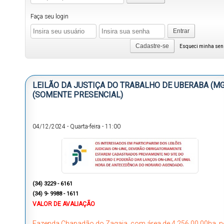
Faça seu login
Entrar
Cadastre-se
Esqueci minha se
LEILÃO DA JUSTIÇA DO TRABALHO DE UBERABA (MG
(SOMENTE PRESENCIAL)
04/12/2024
-
Quarta-feira
-
11:00
(
34) 3229 - 6161
(34) 9- 9988 - 1611
VALOR DE AVALIAÇÃO
Fazenda Chapadão do Zagaia, com área de 4.256.00,00ha, 