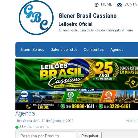
HOME
CONTA
Glener Brasil Cassiano
Leiloeiro Oficial
A maior estrutura de leilões do Triângulo Mineiro
Quem Somos
Galeria de fotos
Comitentes
Agenda
Agenda
Uberlândia
/MG
,
10
de
Agosto
de
2026
Horas:
23
visitantes online
Pesquisar