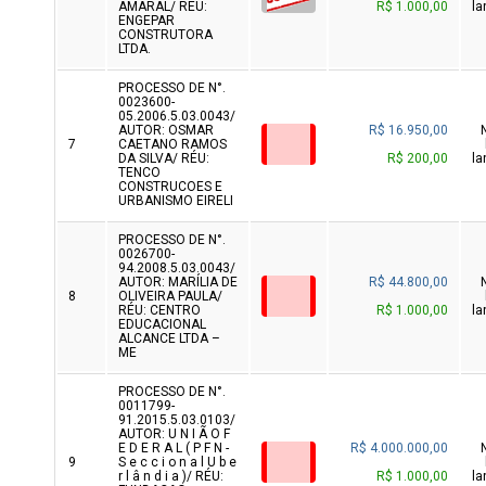
AMARAL/ RÉU:
R$ 1.000,00
la
ENGEPAR
CONSTRUTORA
LTDA.
PROCESSO DE N°.
0023600-
05.2006.5.03.0043/
AUTOR: OSMAR
R$ 16.950,00
7
CAETANO RAMOS
DA SILVA/ RÉU:
R$ 200,00
la
TENCO
CONSTRUCOES E
URBANISMO EIRELI
PROCESSO DE N°.
0026700-
94.2008.5.03.0043/
AUTOR: MARÍLIA DE
R$ 44.800,00
8
OLIVEIRA PAULA/
RÉU: CENTRO
R$ 1.000,00
la
EDUCACIONAL
ALCANCE LTDA –
ME
PROCESSO DE N°.
0011799-
91.2015.5.03.0103/
AUTOR: U N I Ã O F
E D E R A L ( P F N -
R$ 4.000.000,00
9
S e c c i o n a l U b e
r l â n d i a )/ RÉU:
R$ 1.000,00
la