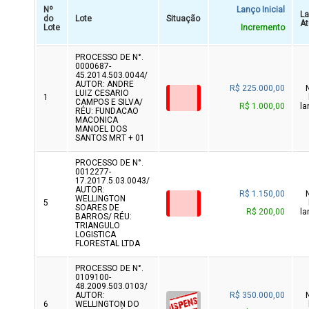
Nº
Lanço Inicial
L
do
Lote
Situação
At
Lote
Incremento
PROCESSO DE N°.
0000687-
45.2014.503.0044/
AUTOR: ANDRE
R$ 225.000,00
LUIZ CESARIO
1
CAMPOS E SILVA/
R$ 1.000,00
la
RÉU: FUNDACAO
MACONICA
MANOEL DOS
SANTOS MRT + 01
PROCESSO DE N°.
0012277-
17.2017.5.03.0043/
AUTOR:
R$ 1.150,00
WELLINGTON
5
SOARES DE
R$ 200,00
la
BARROS/ RÉU:
TRIANGULO
LOGISTICA
FLORESTAL LTDA
PROCESSO DE N°.
0109100-
48.2009.503.0103/
AUTOR:
R$ 350.000,00
6
WELLINGTON DO