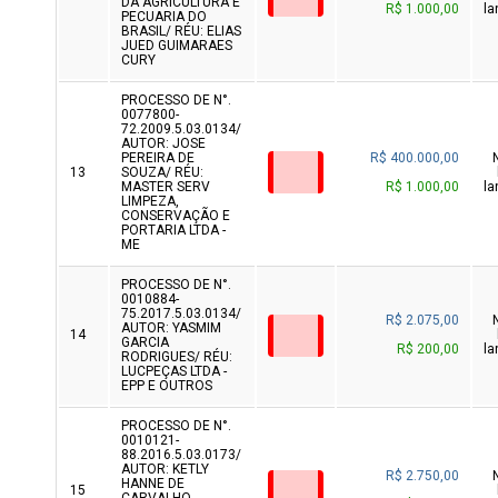
DA AGRICULTURA E
R$ 1.000,00
la
PECUARIA DO
BRASIL/ RÉU: ELIAS
JUED GUIMARAES
CURY
PROCESSO DE N°.
0077800-
72.2009.5.03.0134/
AUTOR: JOSE
PEREIRA DE
R$ 400.000,00
13
SOUZA/ RÉU:
MASTER SERV
R$ 1.000,00
la
LIMPEZA,
CONSERVAÇÃO E
PORTARIA LTDA -
ME
PROCESSO DE N°.
0010884-
75.2017.5.03.0134/
R$ 2.075,00
AUTOR: YASMIM
14
GARCIA
R$ 200,00
la
RODRIGUES/ RÉU:
LUCPEÇAS LTDA -
EPP E OUTROS
PROCESSO DE N°.
0010121-
88.2016.5.03.0173/
AUTOR: KETLY
R$ 2.750,00
HANNE DE
15