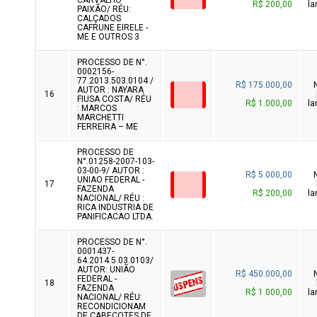
CARVALHO
R$ 200,00
la
PAIXÃO/ RÉU:
CALÇADOS
CAFRUNE EIRELE -
ME E OUTROS 3
PROCESSO DE N°.
0002156-
77.2013.503.0104 /
R$ 175.000,00
AUTOR : NAYARA
16
FIUSA COSTA/ RÉU
R$ 1.000,00
la
: MARCOS
MARCHETTI
FERREIRA – ME
PROCESSO DE
N°.01258-2007-103-
03-00-9/ AUTOR :
R$ 5.000,00
UNIAO FEDERAL -
17
FAZENDA
R$ 200,00
la
NACIONAL/ RÉU :
RICA INDUSTRIA DE
PANIFICACAO LTDA.
PROCESSO DE N°.
0001437-
64.2014.5.03.0103/
AUTOR: UNIÃO
R$ 450.000,00
FEDERAL -
18
FAZENDA
R$ 1.000,00
la
NACIONAL/ RÉU:
RECONDICIONAM
DE CABEÇOTES DE