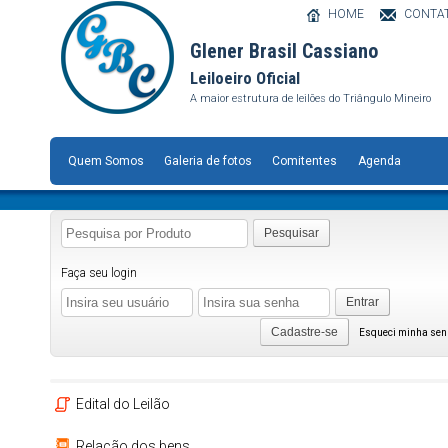
HOME
CONTA
Glener Brasil Cassiano
Leiloeiro Oficial
A maior estrutura de leilões do Triângulo Mineiro
Quem Somos
Galeria de fotos
Comitentes
Agenda
Pesquisar
Faça seu login
Entrar
Cadastre-se
Esqueci minha se
Edital do Leilão
Relação dos bens