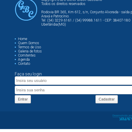
Todos os direitos reservados
Rodovia BR 365, Km 612, s/n, Conjunto Alvorada - saída 
Araxá e Patrocínio.
Tel: (34) 3229.6161 / (34) 99988.1611 - CEP: 38407-180
Uberlândia(MG)
Home
Quem Somos
Termos de Uso
Galeria de fotos
Comitentes
Agenda
Contato
Faça seu login
Entrar
Cadastrar