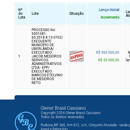
Nº
Lanço Inicial
La
do
Lote
Situação
At
Lote
Incremento
PROCESSO No:
5001081-
60.2018.8.13.0702/
EXEQUENTE:
MUNICÍPIO DE
UBERLÂNDIA/
EXECUTADO:
R$ 950.000,00
1
JACOB MEDEIROS
SERVICOS
R$ 20.000,00
la
ADMINISTRATIVOS
LTDA - EPP/
EXECUTADO:
MARCOS ETELVINO
DE MEDEIROS
NETO.
Glener Brasil Cassiano
Copyright 2026 Glener Brasil Cassiano
Todos os direitos reservados
Rodovia BR 365, Km 612, s/n, Conjunto Alvorada - saída 
Araxá e Patrocínio.