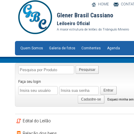
HOME
CONTA
Glener Brasil Cassiano
Leiloeiro Oficial
A maior estrutura de leilões do Triângulo Mineiro
Quem Somos
Galeria de fotos
Comitentes
Agenda
Pesquisar
Faça seu login
Entrar
Cadastre-se
Esqueci minha se
Edital do Leilão
Relação dos bens