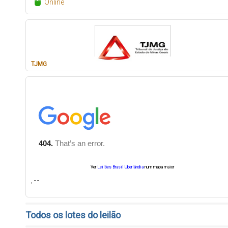
Online
TJMG
Ver
Leilões Brasil Uberlândia
num mapa maior
, - -
Todos os lotes do leilão