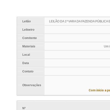
Leilão
LEILÃO DA 1ª VARA DA FAZENDA PÚBLICA
Leiloeiro
Comitente
Materiais
Um i
Local
Data
Contato
Observações
Com início a pa
Nº