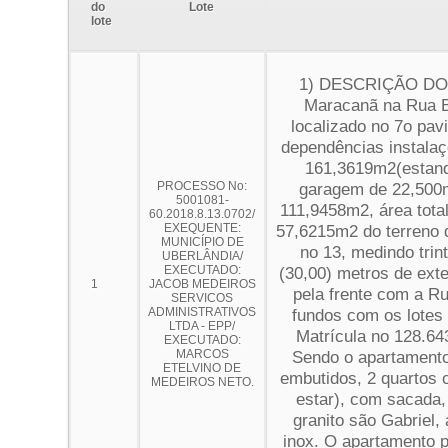
do
Lote
lote
1) DESCRIÇÃO DO B
Maracanã na Rua Bo
localizado no 7o pa
dependências instalaçõ
161,3619m2(estando
PROCESSO No:
garagem de 22,500
5001081-
111,9458m2, área tota
60.2018.8.13.0702/
EXEQUENTE:
57,6215m2 do terreno q
MUNICÍPIO DE
no 13, medindo trint
UBERLÂNDIA/
EXECUTADO:
(30,00) metros de ext
1
JACOB MEDEIROS
pela frente com a Ru
SERVICOS
ADMINISTRATIVOS
fundos com os lotes 
LTDA - EPP/
Matrícula no 128.643
EXECUTADO:
MARCOS
Sendo o apartamento 
ETELVINO DE
embutidos, 2 quartos 
MEDEIROS NETO.
estar), com sacada,
granito são Gabriel,
inox. O apartamento p