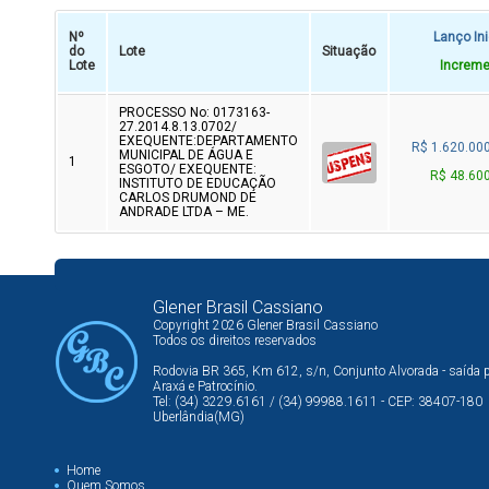
Nº
Lanço Ini
do
Lote
Situação
Lote
Increme
PROCESSO No: 0173163-
27.2014.8.13.0702/
EXEQUENTE:DEPARTAMENTO
R$ 1.620.00
MUNICIPAL DE ÁGUA E
1
ESGOTO/ EXEQUENTE:
R$ 48.60
INSTITUTO DE EDUCAÇÃO
CARLOS DRUMOND DE
ANDRADE LTDA – ME.
Glener Brasil Cassiano
Copyright 2026 Glener Brasil Cassiano
Todos os direitos reservados
Rodovia BR 365, Km 612, s/n, Conjunto Alvorada - saída 
Araxá e Patrocínio.
Tel: (34) 3229.6161 / (34) 99988.1611 - CEP: 38407-180
Uberlândia(MG)
Home
Quem Somos