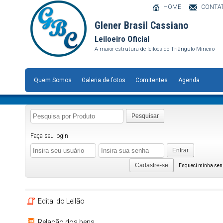
HOME
CONTA
Glener Brasil Cassiano
Leiloeiro Oficial
A maior estrutura de leilões do Triângulo Mineiro
Quem Somos
Galeria de fotos
Comitentes
Agenda
Pesquisar
Faça seu login
Entrar
Cadastre-se
Esqueci minha se
Edital do Leilão
Relação dos bens