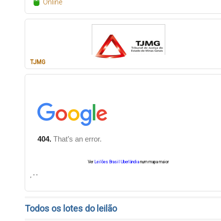
Online
TJMG
Ver
Leilões Brasil Uberlândia
num mapa maior
, - -
Todos os lotes do leilão