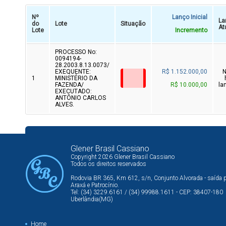
Nº
Lanço Inicial
La
do
Lote
Situação
At
Lote
Incremento
PROCESSO No:
0094194-
28.2003.8.13.0073/
EXEQUENTE:
R$ 1.152.000,00
1
MINISTÉRIO DA
FAZENDA/
R$ 10.000,00
la
EXECUTADO:
ANTÔNIO CARLOS
ALVES.
Glener Brasil Cassiano
Copyright 2026 Glener Brasil Cassiano
Todos os direitos reservados
Rodovia BR 365, Km 612, s/n, Conjunto Alvorada - saída 
Araxá e Patrocínio.
Tel: (34) 3229.6161 / (34) 99988.1611 - CEP: 38407-180
Uberlândia(MG)
Home