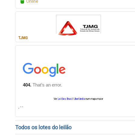
Online
TJMG
Ver
Leilões Brasil Uberlândia
num mapa maior
, - -
Todos os lotes do leilão