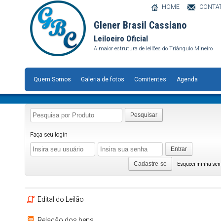
HOME
CONTA
Glener Brasil Cassiano
Leiloeiro Oficial
A maior estrutura de leilões do Triângulo Mineiro
Quem Somos
Galeria de fotos
Comitentes
Agenda
Pesquisar
Faça seu login
Entrar
Cadastre-se
Esqueci minha se
Edital do Leilão
Relação dos bens