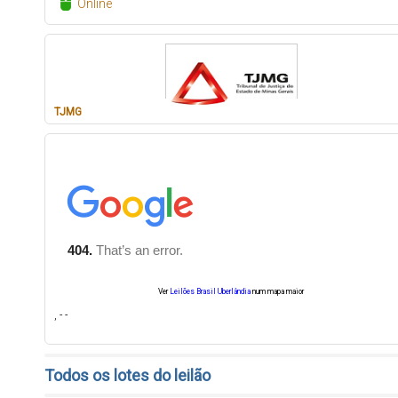
Online
TJMG
Ver
Leilões Brasil Uberlândia
num mapa maior
, - -
Todos os lotes do leilão