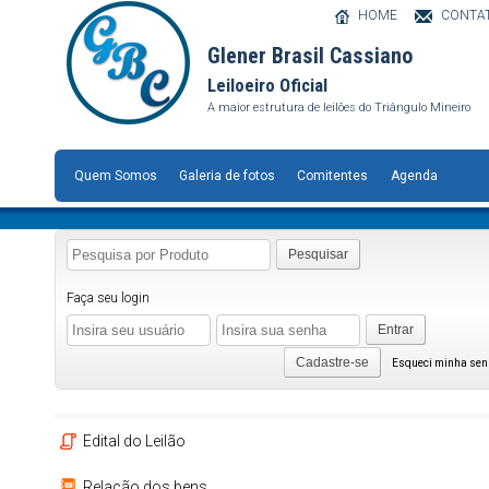
HOME
CONTA
Glener Brasil Cassiano
Leiloeiro Oficial
A maior estrutura de leilões do Triângulo Mineiro
Quem Somos
Galeria de fotos
Comitentes
Agenda
Pesquisar
Faça seu login
Entrar
Cadastre-se
Esqueci minha se
Edital do Leilão
Relação dos bens