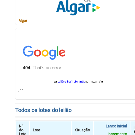
Algar
Ver
Leilões Brasil Uberlândia
num mapa maior
, - -
Todos os lotes do leilão
Nº
Lanço Inicial
do
Lote
Situação
Lote
Incremento