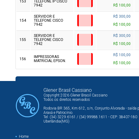
153
TELEFONE IP CISCO
7942
R$ 100,00
SERVIDOR E
R$ 300,00
154
TELEFONE CISCO
7942
R$ 100,00
SERVIDOR E
R$ 300,00
155
TELEFONE CISCO
7942
R$ 100,00
R$ 100,00
IMPRESSORAS
156
MATRICIAL EPSON.
R$ 100,00
Glener Brasil Cassiano
Copyright 2026 Glener Brasil Cassiano
Todos os direitos reservados
Rodovia BR 365, Km 612, s/n, Conjunto Alvorada - saída 
Araxá e Patrocínio.
Tel: (34) 3229.6161 / (34) 99988.1611 - CEP: 38407-180
Uberlândia(MG)
Home