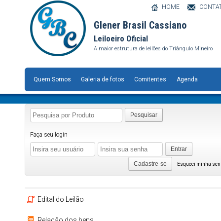
HOME
CONTA
Glener Brasil Cassiano
Leiloeiro Oficial
A maior estrutura de leilões do Triângulo Mineiro
Quem Somos
Galeria de fotos
Comitentes
Agenda
Pesquisar
Faça seu login
Entrar
Cadastre-se
Esqueci minha se
Edital do Leilão
Relação dos bens