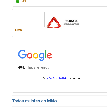
Online
TJMG
Ver
Leilões Brasil Uberlândia
num mapa maior
, - -
Todos os lotes do leilão