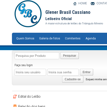
HOME
CONTA
Glener Brasil Cassiano
Leiloeiro Oficial
A maior estrutura de leilões do Triângulo Mineiro
Quem Somos
Galeria de fotos
Comitentes
Agenda
Pesquisar
Faça seu login
Entrar
Cadastre-se
Esqueci minha se
Edital do Leilão
Relação dos bens