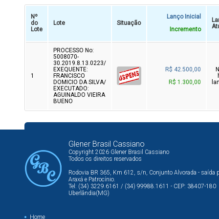
Nº
Lanço Inicial
La
do
Lote
Situação
At
Lote
Incremento
PROCESSO No:
5008070-
30.2019.8.13.0223/
EXEQUENTE:
R$ 42.500,00
1
FRANCISCO
DOMICIO DA SILVA/
R$ 1.300,00
la
EXECUTADO:
AGUINALDO VIEIRA
BUENO
Glener Brasil Cassiano
Copyright 2026 Glener Brasil Cassiano
Todos os direitos reservados
Rodovia BR 365, Km 612, s/n, Conjunto Alvorada - saída 
Araxá e Patrocínio.
Tel: (34) 3229.6161 / (34) 99988.1611 - CEP: 38407-180
Uberlândia(MG)
Home