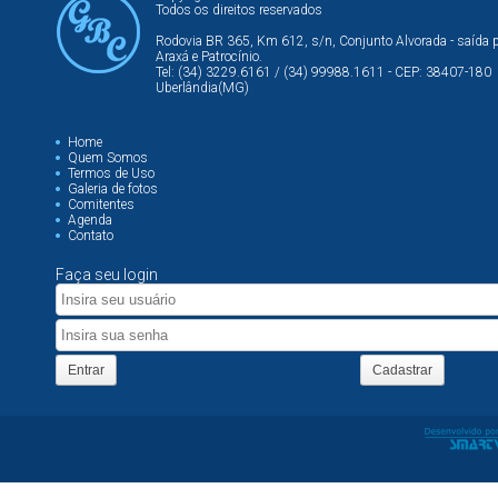
Todos os direitos reservados
Rodovia BR 365, Km 612, s/n, Conjunto Alvorada - saída 
Araxá e Patrocínio.
Tel: (34) 3229.6161 / (34) 99988.1611 - CEP: 38407-180
Uberlândia(MG)
Home
Quem Somos
Termos de Uso
Galeria de fotos
Comitentes
Agenda
Contato
Faça seu login
Entrar
Cadastrar