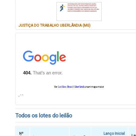
JUSTIÇA DO TRABALHO UBERLÂNDIA (MG)
Ver
Leilões Brasil Uberlândia
num mapa maior
, - -
Todos os lotes do leilão
Nº
Lanço Inicial
La