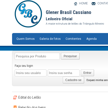
HOME
CONTA
Glener Brasil Cassiano
Leiloeiro Oficial
A maior estrutura de leilões do Triângulo Mineiro
Quem Somos
Galeria de fotos
Comitentes
Agenda
Pesquisar
Faça seu login
Entrar
Cadastre-se
Esqueci minha se
Edital do Leilão
Relação dos bens