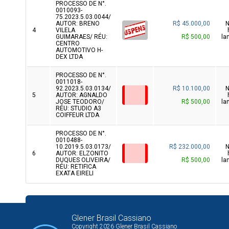
PROCESSO DE N°.
0010093-
75.2023.5.03.0044/
AUTOR: BRENO
R$ 45.000,00
4
VILELA
GUIMARAES/ RÉU:
R$ 500,00
la
CENTRO
AUTOMOTIVO H-
DEX LTDA
PROCESSO DE N°.
0011018-
92.2023.5.03.0134/
R$ 10.100,00
5
AUTOR: AGNALDO
JOSE TEODORO/
R$ 500,00
la
RÉU: STUDIO A3
COIFFEUR LTDA
PROCESSO DE N°.
0010488-
10.2019.5.03.0173/
R$ 232.000,00
6
AUTOR: ELZONITO
DUQUES OLIVEIRA/
R$ 500,00
la
RÉU: RETIFICA
EXATA EIRELI
Glener Brasil Cassiano
Copyright 2026 Glener Brasil Cassiano