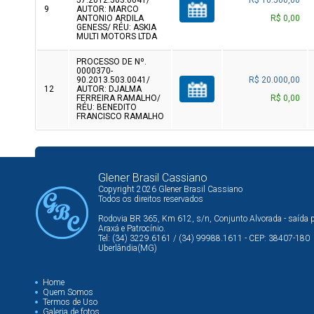
57.2012.503.0041/
R$ 10.500,00
9
AUTOR: MARCO
ANTONIO ARDILA
R$ 0,00
GENESS/ RÉU: ASKIA
MULTI MOTORS LTDA
PROCESSO DE Nº.
0000370-
90.2013.503.0041/
R$ 20.000,00
12
AUTOR: DJALMA
FERREIRA RAMALHO/
R$ 0,00
RÉU: BENEDITO
FRANCISCO RAMALHO
Glener Brasil Cassiano
Copyright 2026 Glener Brasil Cassiano
Todos os direitos reservados
Rodovia BR 365, Km 612, s/n, Conjunto Alvorada - saída 
Araxá e Patrocínio.
Tel: (34) 3229.6161 / (34) 99988.1611 - CEP: 38407-180
Uberlândia(MG)
Home
Quem Somos
Termos de Uso
Galeria de fotos