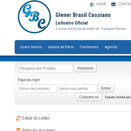
HOME
CONTA
Glener Brasil Cassiano
Leiloeiro Oficial
A maior estrutura de leilões do Triângulo Mineiro
Quem Somos
Galeria de fotos
Comitentes
Agenda
Pesquisar
Faça seu login
Entrar
Cadastre-se
Esqueci minha se
Edital do Leilão
Relação dos bens