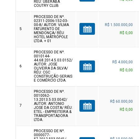
RÉU: UBERABA
COUTRY CLUB
PROCESSO DE Nº.
02311-2006-152-03-
00-8/ AUTOR: VILMA
R$ 1.500.000,00
5
FATURENTO DE
MENDONÇA/ RÉU:
R$ 0,00
HOTEL MATRÓPOLE
LTDA. + 01
PROCESSO DE Nº.
0010144-
44.68.2014.5.03.0152/
R$ 4.000,00
AUTOR: JOSE
6
OLIVEIRA DA SILVA/
R$ 0,00
RÉU: CGC
CONSTRUÇÃO GERAIS
E COMÉRCIO LTDA.
PROCESSO DE Nº.
0010062-
13.2013.5.03.0042/
R$ 60.000,00
AUTOR: ANTONIO
7
JOSE DA COSTA/ RÉU:
R$ 0,00
ETEL - EMPREITEIRA &
TRANSPORTADORA
LTDA.
PROCESSO DE Nº.
0000077-