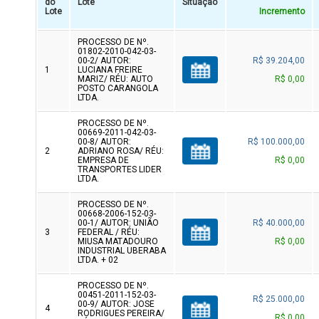
do
Lote
Situação
Lote
Incremento
PROCESSO DE Nº.
01802-2010-042-03-
00-2/ AUTOR:
R$ 39.204,00
1
LUCIANA FREIRE
MARIZ/ RÉU: AUTO
R$ 0,00
POSTO CARANGOLA
LTDA.
PROCESSO DE Nº.
00669-2011-042-03-
00-8/ AUTOR:
R$ 100.000,00
2
ADRIANO ROSA/ RÉU:
EMPRESA DE
R$ 0,00
TRANSPORTES LIDER
LTDA.
PROCESSO DE Nº.
00668-2006-152-03-
00-1/ AUTOR: UNIÃO
R$ 40.000,00
3
FEDERAL / RÉU:
MIUSA MATADOURO
R$ 0,00
INDUSTRIAL UBERABA
LTDA. + 02
PROCESSO DE Nº.
00451-2011-152-03-
R$ 25.000,00
00-9/ AUTOR: JOSE
4
RODRIGUES PEREIRA/
R$ 0,00