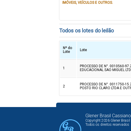
IMÓVEIS, VEÍCULOS E OUTROS.
Todos os lotes do leilão
Nº do
Lote
Lote
PROCESSO DE N°. 0010560-97.
1
EDUCACIONAL SAO MIGUEL LT
PROCESSO DE N°. 0011750-15.
2
POSTO RIO CLARO LTDA E OUTR
Glener Brasil Cassiano
Copyright 2026 Glener Brasil
Todos os direitos reservados