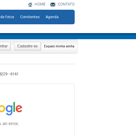
HOME
CONTATO
 de fotos
Comitentes
Agenda
ntrar
Cadastre-se
Esqueci minha senha
 3229 - 6161