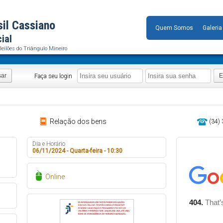
sil Cassiano
Quem Somos
Galeria
cial
leilões do Triângulo Mineiro
sar
E
Faça seu login
Relação dos bens
(34)
Dia e Horário
06/11/2024 - Quarta-feira - 10:30
Online