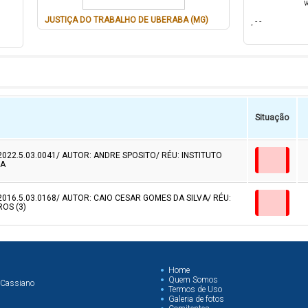
V
JUSTIÇA DO TRABALHO DE UBERABA (MG)
, - -
Situação
2022.5.03.0041/ AUTOR: ANDRE SPOSITO/ RÉU: INSTITUTO
DA
2016.5.03.0168/ AUTOR: CAIO CESAR GOMES DA SILVA/ RÉU:
OS (3)
Home
Quem Somos
 Cassiano
Termos de Uso
Galeria de fotos