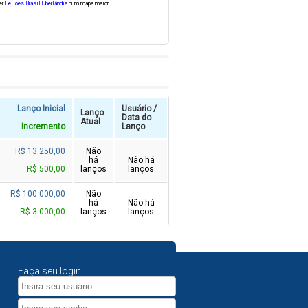
er
Leilões Brasil Uberlândia
num mapa maior
Lanço Inicial
Usuário /
Lanço
Data do
Atual
Incremento
Lanço
R$ 13.250,00
Não
há
Não há
R$ 500,00
lanços
lanços
R$ 100.000,00
Não
há
Não há
R$ 3.000,00
lanços
lanços
Faça seu login