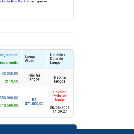
er
Leilões Brasil Uberlândia
num mapa maior
anço Inicial
Usuário /
Lanço
Data do
Atual
Incremento
Lanço
R$ 350,00
Não há
Não há
lanços
R$ 10,50
lanços
Edvaldo
Pedro de
350.000,00
R$
Araújo
371.000,00
$ 10.500,00
30/06/2026
11:09:27