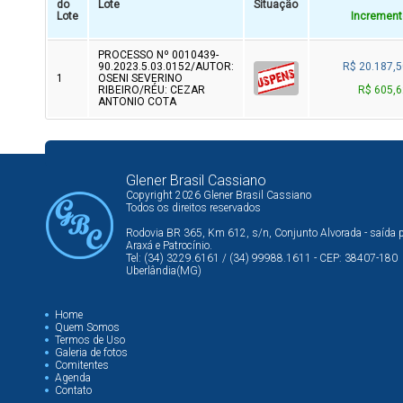
do
Lote
Situação
Lote
Increment
PROCESSO Nº 0010439-
90.2023.5.03.0152/AUTOR:
R$ 20.187,5
1
OSENI SEVERINO
RIBEIRO/RÉU: CEZAR
R$ 605,6
ANTONIO COTA
Glener Brasil Cassiano
Copyright 2026 Glener Brasil Cassiano
Todos os direitos reservados
Rodovia BR 365, Km 612, s/n, Conjunto Alvorada - saída 
Araxá e Patrocínio.
Tel: (34) 3229.6161 / (34) 99988.1611 - CEP: 38407-180
Uberlândia(MG)
Home
Quem Somos
Termos de Uso
Galeria de fotos
Comitentes
Agenda
Contato