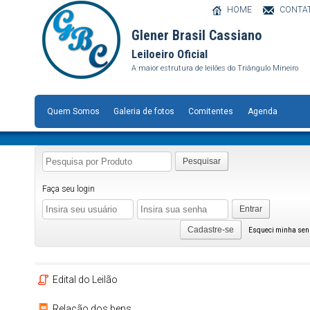
HOME
CONTA
Glener Brasil Cassiano
Leiloeiro Oficial
A maior estrutura de leilões do Triângulo Mineiro
Quem Somos
Galeria de fotos
Comitentes
Agenda
Pesquisar
Faça seu login
Entrar
Cadastre-se
Esqueci minha se
Edital do Leilão
Relação dos bens