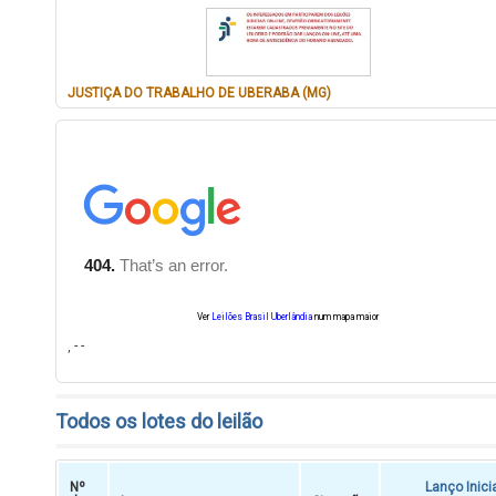
JUSTIÇA DO TRABALHO DE UBERABA (MG)
Ver
Leilões Brasil Uberlândia
num mapa maior
, - -
Todos os lotes do leilão
Nº
Lanço Inici