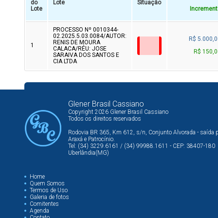
do
Lote
Situação
Lote
Increment
PROCESSO Nº 0010344-
02.2025.5.03.0084/AUTOR:
R$ 5.000,0
RENIS DE MOURA
1
CALACA/RÉU: JOSE
R$ 150,0
SARAIVA DOS SANTOS E
CIA LTDA
Glener Brasil Cassiano
Copyright 2026 Glener Brasil Cassiano
Todos os direitos reservados
Rodovia BR 365, Km 612, s/n, Conjunto Alvorada - saída 
Araxá e Patrocínio.
Tel: (34) 3229.6161 / (34) 99988.1611 - CEP: 38407-180
Uberlândia(MG)
Home
Quem Somos
Termos de Uso
Galeria de fotos
Comitentes
Agenda
Contato