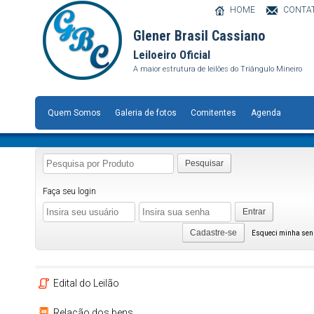
HOME
CONTA
Glener Brasil Cassiano
Leiloeiro Oficial
A maior estrutura de leilões do Triângulo Mineiro
Quem Somos
Galeria de fotos
Comitentes
Agenda
Pesquisar
Faça seu login
Entrar
Cadastre-se
Esqueci minha se
Edital do Leilão
Relação dos bens