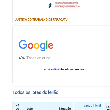
JUSTIÇA DO TRABALHO DE PARACATU
Ver
Leilões Brasil Uberlândia
num mapa maior
, - -
Todos os lotes do leilão
Nº
Lanço Inicial
La
do
Lote
Situação