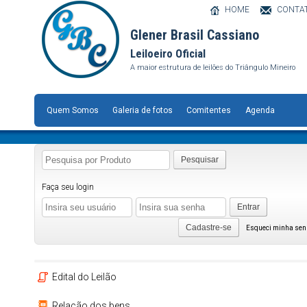
HOME
CONTA
Glener Brasil Cassiano
Leiloeiro Oficial
A maior estrutura de leilões do Triângulo Mineiro
Quem Somos
Galeria de fotos
Comitentes
Agenda
Pesquisar
Faça seu login
Entrar
Cadastre-se
Esqueci minha se
Edital do Leilão
Relação dos bens