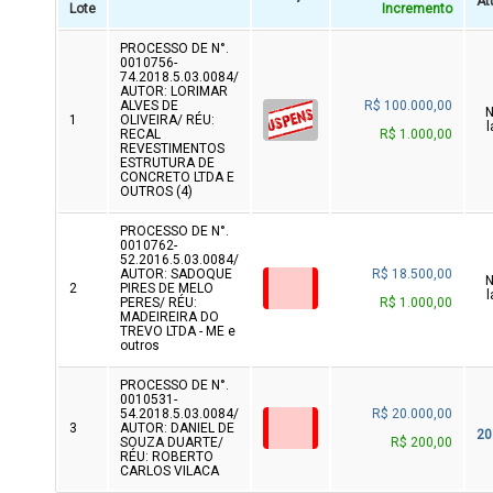
At
Lote
Incremento
PROCESSO DE N°.
0010756-
74.2018.5.03.0084/
AUTOR: LORIMAR
ALVES DE
R$ 100.000,00
N
1
OLIVEIRA/ RÉU:
l
RECAL
R$ 1.000,00
REVESTIMENTOS
ESTRUTURA DE
CONCRETO LTDA E
OUTROS (4)
PROCESSO DE N°.
0010762-
52.2016.5.03.0084/
AUTOR: SADOQUE
R$ 18.500,00
N
2
PIRES DE MELO
l
PERES/ RÉU:
R$ 1.000,00
MADEIREIRA DO
TREVO LTDA - ME e
outros
PROCESSO DE N°.
0010531-
54.2018.5.03.0084/
R$ 20.000,00
3
AUTOR: DANIEL DE
20
SOUZA DUARTE/
R$ 200,00
RÉU: ROBERTO
CARLOS VILACA