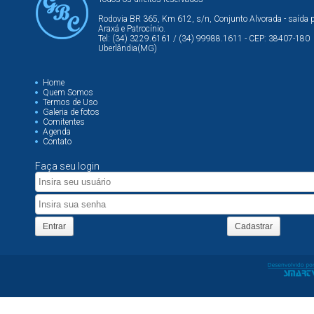
Rodovia BR 365, Km 612, s/n, Conjunto Alvorada - saída 
Araxá e Patrocínio.
Tel: (34) 3229.6161 / (34) 99988.1611 - CEP: 38407-180
Uberlândia(MG)
Home
Quem Somos
Termos de Uso
Galeria de fotos
Comitentes
Agenda
Contato
Faça seu login
Entrar
Cadastrar