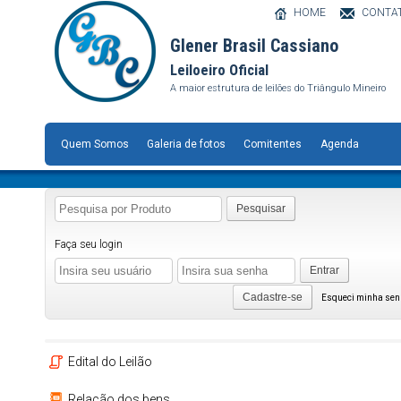
HOME
CONTA
Glener Brasil Cassiano
Leiloeiro Oficial
A maior estrutura de leilões do Triângulo Mineiro
Quem Somos
Galeria de fotos
Comitentes
Agenda
Pesquisar
Faça seu login
Entrar
Cadastre-se
Esqueci minha se
Edital do Leilão
Relação dos bens