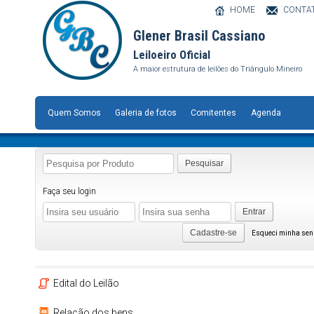
HOME
CONTA
Glener Brasil Cassiano
Leiloeiro Oficial
A maior estrutura de leilões do Triângulo Mineiro
Quem Somos
Galeria de fotos
Comitentes
Agenda
Pesquisar
Faça seu login
Entrar
Cadastre-se
Esqueci minha se
Edital do Leilão
Relação dos bens