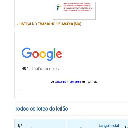
JUSTIÇA DO TRABALHO DE ARAXÁ (MG)
Ver
Leilões Brasil Uberlândia
num mapa maior
, - -
Todos os lotes do leilão
Nº
Lanço Inicial
L