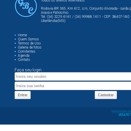
Todos os direitos reservados
Rodovia BR 365, Km 612, s/n, Conjunto Alvorada - saída 
Araxá e Patrocínio.
Tel: (34) 3229.6161 / (34) 99988.1611 - CEP: 38407-180
Uberlândia(MG)
Home
Quem Somos
Termos de Uso
Galeria de fotos
Comitentes
Agenda
Contato
Faça seu login
Entrar
Cadastrar