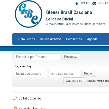
HOME
CONTA
Glener Brasil Cassiano
Leiloeiro Oficial
A maior estrutura de leilões do Triângulo Mineiro
Quem Somos
Galeria de fotos
Comitentes
Agenda
Pesquisar
Faça seu login
Entrar
Cadastre-se
Esqueci minha se
Edital do Leilão
Relação dos bens