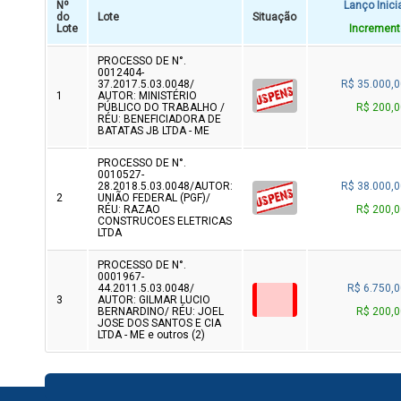
Nº
Lanço Inici
do
Lote
Situação
Lote
Increment
PROCESSO DE N°.
0012404-
37.2017.5.03.0048/
R$ 35.000,0
1
AUTOR: MINISTÉRIO
PÚBLICO DO TRABALHO /
R$ 200,0
RÉU: BENEFICIADORA DE
BATATAS JB LTDA - ME
PROCESSO DE N°.
0010527-
28.2018.5.03.0048/AUTOR:
R$ 38.000,0
2
UNIÃO FEDERAL (PGF)/
RÉU: RAZAO
R$ 200,0
CONSTRUCOES ELETRICAS
LTDA
PROCESSO DE N°.
0001967-
44.2011.5.03.0048/
R$ 6.750,0
3
AUTOR: GILMAR LUCIO
BERNARDINO/ RÉU: JOEL
R$ 200,0
JOSE DOS SANTOS E CIA
LTDA - ME e outros (2)