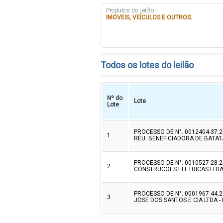
Produtos do Leilão
IMÓVEIS, VEÍCULOS E OUTROS.
Todos os lotes do leilão
Nº do
Lote
Lote
PROCESSO DE N°. 0012404-37.2
1
RÉU: BENEFICIADORA DE BATATA
PROCESSO DE N°. 0010527-28.2
2
CONSTRUCOES ELETRICAS LTD
PROCESSO DE N°. 0001967-44.2
3
JOSE DOS SANTOS E CIA LTDA - M