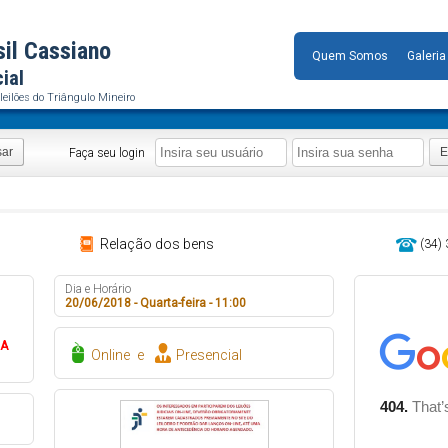
sil Cassiano
Quem Somos
Galeria
cial
leilões do Triângulo Mineiro
sar
E
Faça seu login
Relação dos bens
(34)
Dia e Horário
20/06/2018 - Quarta-feira - 11:00
DA
Online
e
Presencial