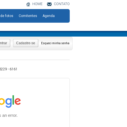
HOME
CONTATO
 de fotos
Comitentes
Agenda
ntrar
Cadastre-se
Esqueci minha senha
 3229 - 6161