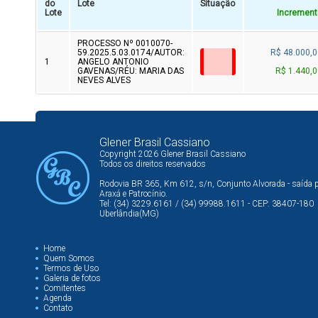
do
Lote
Situação
Lote
Increment
PROCESSO Nº 0010070-
59.2025.5.03.0174/AUTOR:
R$ 48.000,0
1
ANGELO ANTONIO
GAVENAS/RÉU: MARIA DAS
R$ 1.440,0
NEVES ALVES
Glener Brasil Cassiano
Copyright 2026 Glener Brasil Cassiano
Todos os direitos reservados
Rodovia BR 365, Km 612, s/n, Conjunto Alvorada - saída 
Araxá e Patrocínio.
Tel: (34) 3229.6161 / (34) 99988.1611 - CEP: 38407-180
Uberlândia(MG)
Home
Quem Somos
Termos de Uso
Galeria de fotos
Comitentes
Agenda
Contato