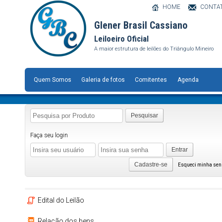
HOME
CONTA
Glener Brasil Cassiano
Leiloeiro Oficial
A maior estrutura de leilões do Triângulo Mineiro
Quem Somos
Galeria de fotos
Comitentes
Agenda
Pesquisar
Faça seu login
Entrar
Cadastre-se
Esqueci minha se
Edital do Leilão
Relação dos bens