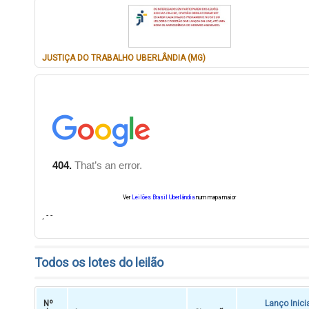
JUSTIÇA DO TRABALHO UBERLÂNDIA (MG)
Ver
Leilões Brasil Uberlândia
num mapa maior
, - -
Todos os lotes do leilão
Nº
Lanço Inici