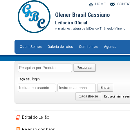
HOME
CONTA
Glener Brasil Cassiano
Leiloeiro Oficial
A maior estrutura de leilões do Triângulo Mineiro
Quem Somos
Galeria de fotos
Comitentes
Agenda
Pesquisar
Faça seu login
Entrar
Cadastre-se
Esqueci minha se
Edital do Leilão
Relação dos bens