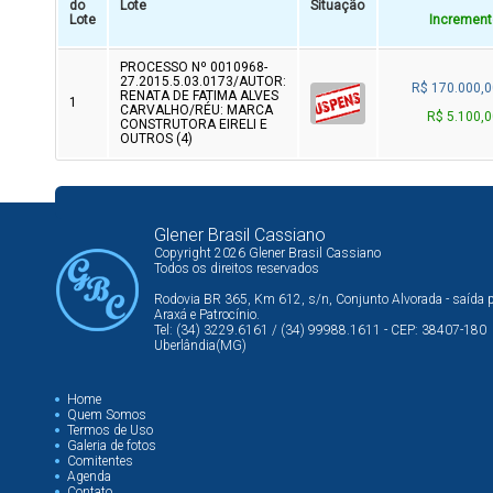
do
Lote
Situação
Lote
Increment
PROCESSO Nº 0010968-
27.2015.5.03.0173/AUTOR:
R$ 170.000,0
RENATA DE FATIMA ALVES
1
CARVALHO/RÉU: MARCA
R$ 5.100,0
CONSTRUTORA EIRELI E
OUTROS (4)
Glener Brasil Cassiano
Copyright 2026 Glener Brasil Cassiano
Todos os direitos reservados
Rodovia BR 365, Km 612, s/n, Conjunto Alvorada - saída 
Araxá e Patrocínio.
Tel: (34) 3229.6161 / (34) 99988.1611 - CEP: 38407-180
Uberlândia(MG)
Home
Quem Somos
Termos de Uso
Galeria de fotos
Comitentes
Agenda
Contato