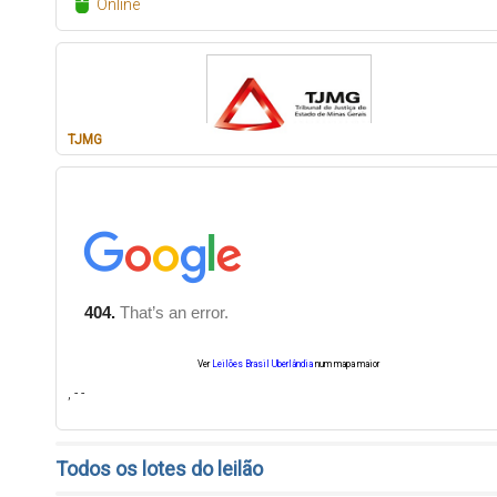
Online
TJMG
Ver
Leilões Brasil Uberlândia
num mapa maior
, - -
Todos os lotes do leilão