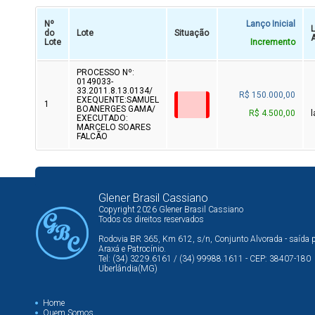
Nº
Lanço Inicial
do
Lote
Situação
A
Lote
Incremento
PROCESSO Nº:
0149033-
33.2011.8.13.0134/
R$ 150.000,00
EXEQUENTE:SAMUEL
1
BOANERGES GAMA/
R$ 4.500,00
EXECUTADO:
MARCELO SOARES
FALCÃO
Glener Brasil Cassiano
Copyright 2026 Glener Brasil Cassiano
Todos os direitos reservados
Rodovia BR 365, Km 612, s/n, Conjunto Alvorada - saída 
Araxá e Patrocínio.
Tel: (34) 3229.6161 / (34) 99988.1611 - CEP: 38407-180
Uberlândia(MG)
Home
Quem Somos