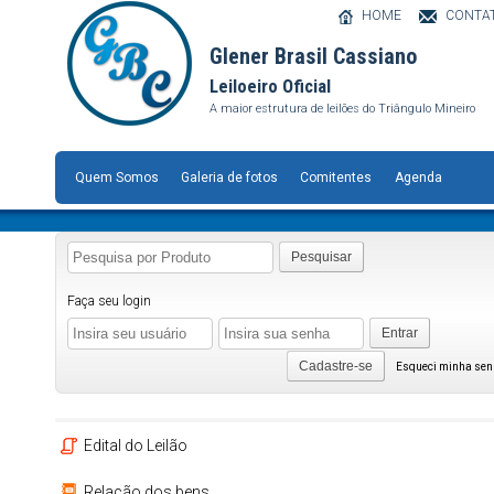
HOME
CONTA
Glener Brasil Cassiano
Leiloeiro Oficial
A maior estrutura de leilões do Triângulo Mineiro
Quem Somos
Galeria de fotos
Comitentes
Agenda
Pesquisar
Faça seu login
Entrar
Cadastre-se
Esqueci minha se
Edital do Leilão
Relação dos bens