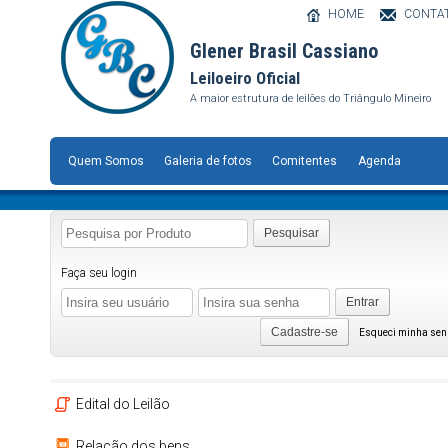
HOME
CONTA
Glener Brasil Cassiano
Leiloeiro Oficial
A maior estrutura de leilões do Triângulo Mineiro
Quem Somos
Galeria de fotos
Comitentes
Agenda
Pesquisar
Faça seu login
Entrar
Cadastre-se
Esqueci minha se
Edital do Leilão
Relação dos bens