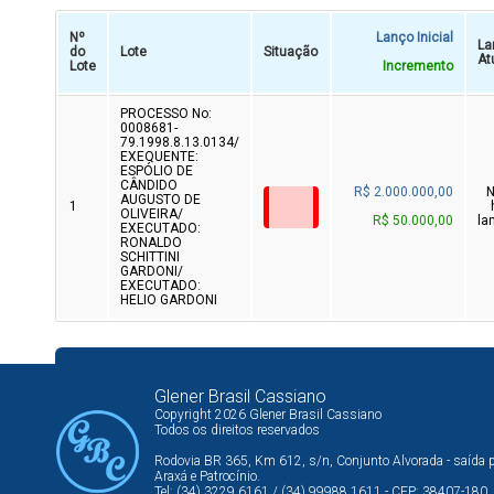
Nº
Lanço Inicial
La
do
Lote
Situação
At
Lote
Incremento
PROCESSO No:
0008681-
79.1998.8.13.0134/
EXEQUENTE:
ESPÓLIO DE
CÂNDIDO
R$ 2.000.000,00
AUGUSTO DE
1
OLIVEIRA/
R$ 50.000,00
la
EXECUTADO:
RONALDO
SCHITTINI
GARDONI/
EXECUTADO:
HELIO GARDONI
Glener Brasil Cassiano
Copyright 2026 Glener Brasil Cassiano
Todos os direitos reservados
Rodovia BR 365, Km 612, s/n, Conjunto Alvorada - saída 
Araxá e Patrocínio.
Tel: (34) 3229.6161 / (34) 99988.1611 - CEP: 38407-180