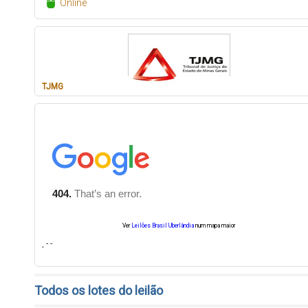
Online
TJMG
Ver
Leilões Brasil Uberlândia
num mapa maior
, - -
Todos os lotes do leilão