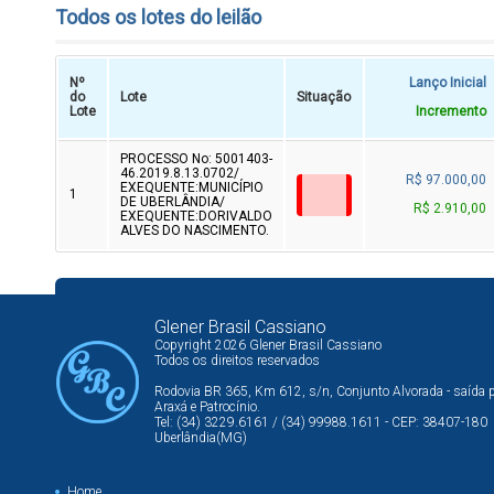
Todos os lotes do leilão
Nº
Lanço Inicial
do
Lote
Situação
Lote
Incremento
PROCESSO No: 5001403-
46.2019.8.13.0702/
R$ 97.000,00
EXEQUENTE:MUNICÍPIO
1
DE UBERLÂNDIA/
R$ 2.910,00
EXEQUENTE:DORIVALDO
ALVES DO NASCIMENTO.
Glener Brasil Cassiano
Copyright 2026 Glener Brasil Cassiano
Todos os direitos reservados
Rodovia BR 365, Km 612, s/n, Conjunto Alvorada - saída 
Araxá e Patrocínio.
Tel: (34) 3229.6161 / (34) 99988.1611 - CEP: 38407-180
Uberlândia(MG)
Home