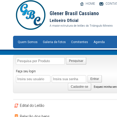
HOME
CONTA
Glener Brasil Cassiano
Leiloeiro Oficial
A maior estrutura de leilões do Triângulo Mineiro
Quem Somos
Galeria de fotos
Comitentes
Agenda
Pesquisar
Faça seu login
Entrar
Cadastre-se
Esqueci minha se
Edital do Leilão
Relação dos bens