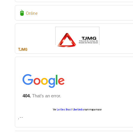
Online
TJMG
Ver
Leilões Brasil Uberlândia
num mapa maior
, - -