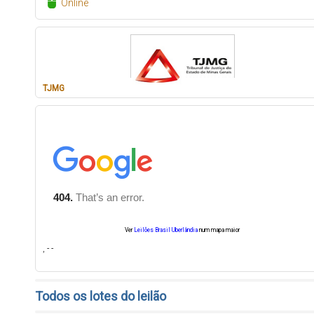
Online
TJMG
Ver
Leilões Brasil Uberlândia
num mapa maior
, - -
Todos os lotes do leilão