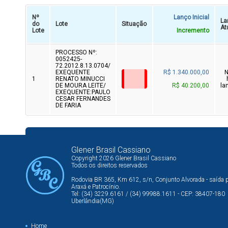
Nº
Lanço Inicial
La
do
Lote
Situação
At
Lote
Incremento
PROCESSO Nº:
0052425-
72.2012.8.13.0704/
EXEQUENTE
R$ 1.340.000,00
1
RENATO MINUCCI
DE MOURA LEITE/
R$ 40.200,00
la
EXEQUENTE:PAULO
CESAR FERNANDES
DE FARIA
Glener Brasil Cassiano
Copyright 2026 Glener Brasil Cassiano
Todos os direitos reservados
Rodovia BR 365, Km 612, s/n, Conjunto Alvorada - saída 
Araxá e Patrocínio.
Tel: (34) 3229.6161 / (34) 99988.1611 - CEP: 38407-180
Uberlândia(MG)
Home