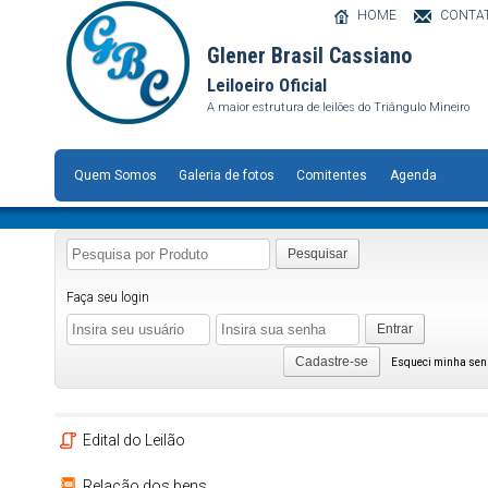
HOME
CONTA
Glener Brasil Cassiano
Leiloeiro Oficial
A maior estrutura de leilões do Triângulo Mineiro
Quem Somos
Galeria de fotos
Comitentes
Agenda
Pesquisar
Faça seu login
Entrar
Cadastre-se
Esqueci minha se
Edital do Leilão
Relação dos bens