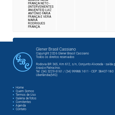
AGMON FARIA
FRANÇA NETO -
(INTERVENIENTES
ANUENTES) LUIZ
ANTÔNIO FARIA
FRANÇA E VERA
MARIA
RODRIGUES
FRANÇA.
Glener Brasil Cassiano
Copyright 2026 Glener Brasil Cassiano
Todos os direitos reservados
Rodovia BR 365, Km 612, s/n, Conjunto Alvorada - saída 
Araxá e Patrocínio.
Tel: (34) 3229.6161 / (34) 99988.1611 - CEP: 38407-180
Uberlândia(MG)
Home
Quem Somos
Termos de Uso
Galeria de fotos
Comitentes
Agenda
Contato