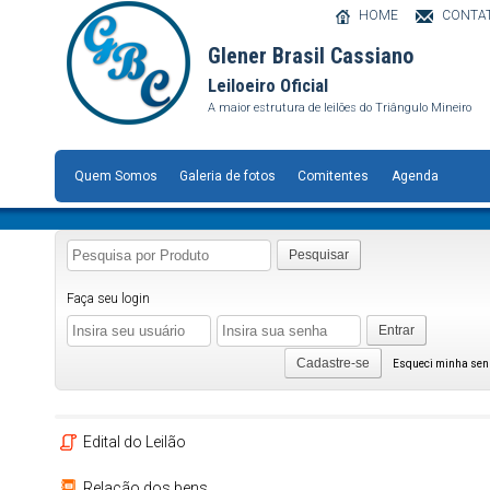
HOME
CONTA
Glener Brasil Cassiano
Leiloeiro Oficial
A maior estrutura de leilões do Triângulo Mineiro
Quem Somos
Galeria de fotos
Comitentes
Agenda
Pesquisar
Faça seu login
Entrar
Cadastre-se
Esqueci minha se
Edital do Leilão
Relação dos bens