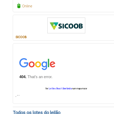
Online
SICOOB
Ver
Leilões Brasil Uberlândia
num mapa maior
, - -
Todos os lotes do leilão