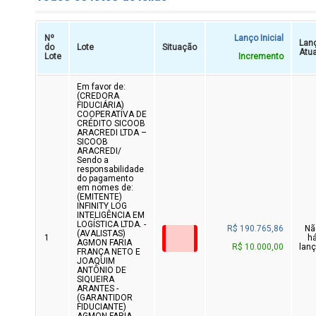
Nº
Lanço Inicial
Lan
do
Lote
Situação
Atua
Lote
Incremento
Em favor de:
(CREDORA
FIDUCIÁRIA)
COOPERATIVA DE
CRÉDITO SICOOB
ARACREDI LTDA –
SICOOB
ARACREDI/
Sendo a
responsabilidade
do pagamento
em nomes de:
(EMITENTE)
INFINITY LOG
INTELIGÊNCIA EM
LOGÍSTICA LTDA. -
R$ 190.765,86
Nã
(AVALISTAS)
1
h
AGMON FARIA
R$ 10.000,00
lan
FRANÇA NETO E
JOAQUIM
ANTÔNIO DE
SIQUEIRA
ARANTES -
(GARANTIDOR
FIDUCIANTE)