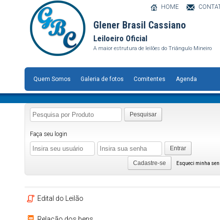
HOME
CONTA
Glener Brasil Cassiano
Leiloeiro Oficial
A maior estrutura de leilões do Triângulo Mineiro
Quem Somos
Galeria de fotos
Comitentes
Agenda
Pesquisar
Faça seu login
Entrar
Cadastre-se
Esqueci minha se
Edital do Leilão
Relação dos bens