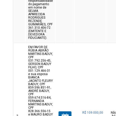
responsabilidade
do pagamento
em nome de
SELMA
APARECIDA
RODRIGUES
REZENDE
GUIMARÃES, CPF
361.310.406-72
(EMITENTE E
DEVEDORA
FIDUCIANTE).
EM FAVOR DE
RÚBIA ABRÃO
MARTINS BADUY,
CPF
031.792.256-45,
GERSON BADUY
FILHO, CPF
001.129.466-31
e sua esposa
BIANCA
JACINTO FLEURY
BADUY, CPF
859.596.851-91,
ANDRÉ BADUY,
CPF
059.674.516-84,
FERNANDA
MARTINS BADUY,
CPF
828.366.556-15
R$ 109.000,00
Nã
e MAURO BADUY