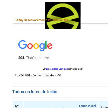
Baduy Desenvolvimento Imobiliário Ltda
Ver
Leilões Brasil Uberlândia
num mapa maior
Rua 26, 801 - Centro - Ituiutaba - MG
Todos os lotes do leilão
Nº
Lanço Inicial
Lanç