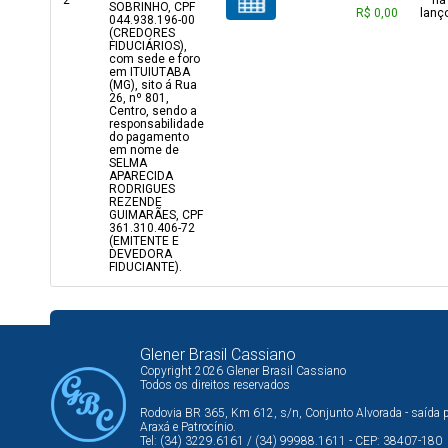
2
há
SOBRINHO, CPF
R$ 0,00
lanç
044.938.196-00
(CREDORES
FIDUCIÁRIOS),
com sede e foro
em ITUIUTABA
(MG), sito á Rua
26, nº 801,
Centro, sendo a
responsabilidade
do pagamento
em nome de
SELMA
APARECIDA
RODRIGUES
REZENDE
GUIMARÃES, CPF
361.310.406-72
(EMITENTE E
DEVEDORA
FIDUCIANTE).
Glener Brasil Cassiano
Copyright 2026 Glener Brasil Cassiano
Todos os direitos reservados
Rodovia BR 365, Km 612, s/n, Conjunto Alvorada - saída 
Araxá e Patrocínio.
Tel: (34) 3229.6161 / (34) 99988.1611 - CEP: 38407-180