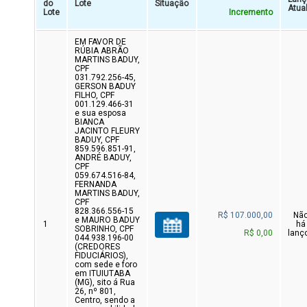
do
Lote
Situação
Atua
Lote
Incremento
EM FAVOR DE
RÚBIA ABRÃO
MARTINS BADUY,
CPF
031.792.256-45,
GERSON BADUY
FILHO, CPF
001.129.466-31
e sua esposa
BIANCA
JACINTO FLEURY
BADUY, CPF
859.596.851-91,
ANDRÉ BADUY,
CPF
059.674.516-84,
FERNANDA
MARTINS BADUY,
CPF
828.366.556-15
R$ 107.000,00
Nã
e MAURO BADUY
1
há
SOBRINHO, CPF
R$ 0,00
lanç
044.938.196-00
(CREDORES
FIDUCIÁRIOS),
com sede e foro
em ITUIUTABA
(MG), sito á Rua
26, nº 801,
Centro, sendo a