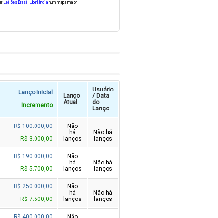
er
Leilões Brasil Uberlândia
num mapa maior
Usuário
Lanço Inicial
Lanço
/ Data
Atual
do
Incremento
Lanço
R$ 100.000,00
Não
há
Não há
R$ 3.000,00
lanços
lanços
R$ 190.000,00
Não
há
Não há
R$ 5.700,00
lanços
lanços
R$ 250.000,00
Não
há
Não há
R$ 7.500,00
lanços
lanços
R$ 400.000,00
Não