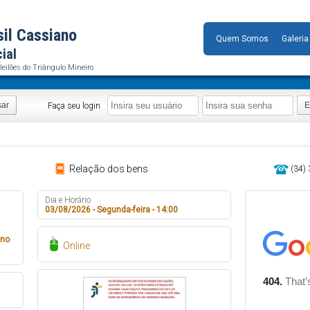
sil Cassiano
Quem Somos
Galeria
cial
leilões do Triângulo Mineiro
sar
E
Faça seu login
Relação dos bens
(34)
Dia e Horário
03/08/2026 - Segunda-feira - 14:00
ino
Online