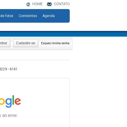
HOME
CONTATO
 de fotos
Comitentes
Agenda
ntrar
Cadastre-se
Esqueci minha senha
 3229 - 6161