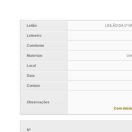
Leilão
LEILÃO DA 1ª 
Leiloeiro
Comitente
Materiais
Uma
Local
Data
Contato
Observações
Com início
Nº