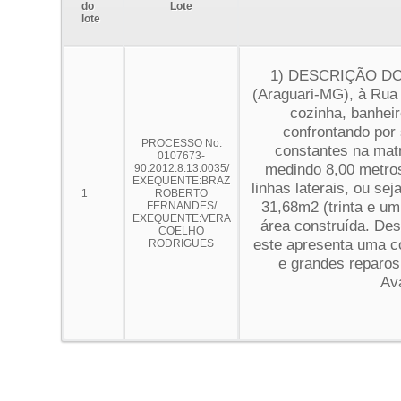
do
Lote
lote
1) DESCRIÇÃO DO B
(Araguari-MG), à Rua 
cozinha, banheir
confrontando por
PROCESSO No:
constantes na matr
0107673-
medindo 8,00 metros
90.2012.8.13.0035/
EXEQUENTE:BRAZ
linhas laterais, ou s
1
ROBERTO
31,68m2 (trinta e um
FERNANDES/
EXEQUENTE:VERA
área construída. Des
COELHO
este apresenta uma co
RODRIGUES
e grandes reparos 
Ava